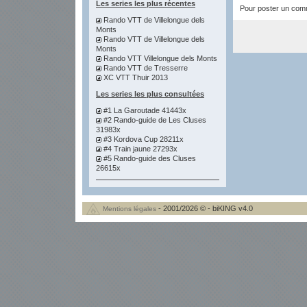
Les series les plus récentes
Pour poster un comme
Rando VTT de Villelongue dels
Monts
Rando VTT de Villelongue dels
Monts
Rando VTT Villelongue dels Monts
Rando VTT de Tresserre
XC VTT Thuir 2013
Les series les plus consultées
#1 La Garoutade 41443x
#2 Rando-guide de Les Cluses
31983x
#3 Kordova Cup 28211x
#4 Train jaune 27293x
#5 Rando-guide des Cluses
26615x
- 2001/2026 © - biKING v4.0
Mentions légales