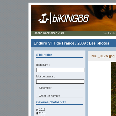
On the Rock since 2001
Vie locale
Enduro VTT de France / 2009 : Les photos
S'identifier
IMG_0175.jpg 
Identifiant :
Mot de passe :
Créer un compte
Galeries photos VTT
2017
2016