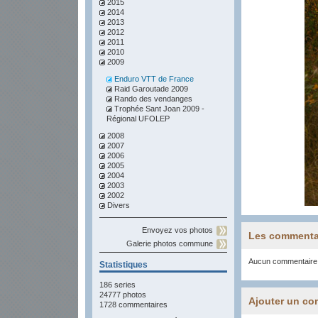
2015
2014
2013
2012
2011
2010
2009
Enduro VTT de France
Raid Garoutade 2009
Rando des vendanges
Trophée Sant Joan 2009 -
Régional UFOLEP
2008
2007
2006
2005
2004
2003
2002
Divers
Envoyez vos photos
Les commenta
Galerie photos commune
Aucun commentaire
Statistiques
186 series
24777 photos
Ajouter un co
1728 commentaires