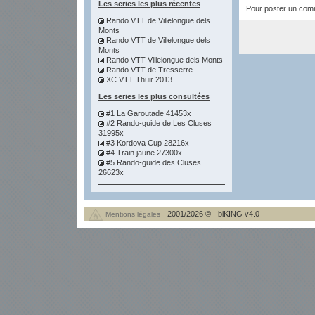
Les series les plus récentes
Pour poster un comme
Rando VTT de Villelongue dels
Monts
Rando VTT de Villelongue dels
Monts
Rando VTT Villelongue dels Monts
Rando VTT de Tresserre
XC VTT Thuir 2013
Les series les plus consultées
#1 La Garoutade 41453x
#2 Rando-guide de Les Cluses
31995x
#3 Kordova Cup 28216x
#4 Train jaune 27300x
#5 Rando-guide des Cluses
26623x
- 2001/2026 © - biKING v4.0
Mentions légales