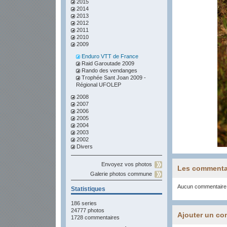
2015
2014
2013
2012
2011
2010
2009
Enduro VTT de France
Raid Garoutade 2009
Rando des vendanges
Trophée Sant Joan 2009 -
Régional UFOLEP
2008
2007
2006
2005
2004
2003
2002
Divers
Envoyez vos photos
Les commenta
Galerie photos commune
Aucun commentaire
Statistiques
186 series
24777 photos
Ajouter un co
1728 commentaires