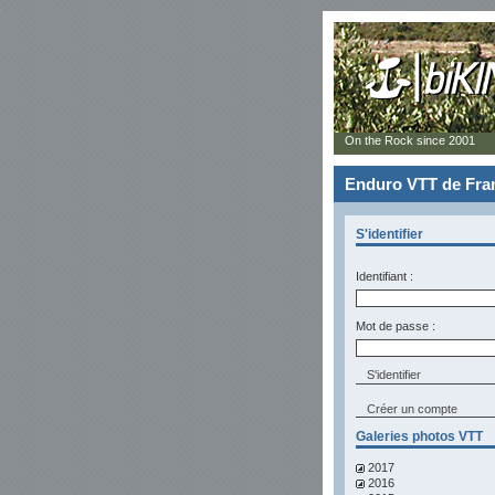
On the Rock since 2001
Enduro VTT de Fran
S'identifier
Identifiant :
Mot de passe :
Créer un compte
Galeries photos VTT
2017
2016