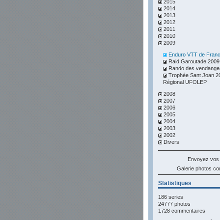
2015
2014
2013
2012
2011
2010
2009
Enduro VTT de Fran
Raid Garoutade 2009
Rando des vendange
Trophée Sant Joan 2
Régional UFOLEP
2008
2007
2006
2005
2004
2003
2002
Divers
Envoyez vos
Galerie photos 
Statistiques
186 series
24777 photos
1728 commentaires