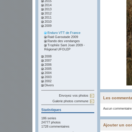
2015
2014
2013
2012
2011
2010
2009
Enduro VTT de France
Raid Garoutade 2009
Rando des vendanges
Trophée Sant Joan 2009 -
Régional UFOLEP
2008
2007
2006
2005
2004
2003
2002
Divers
Envoyez vos photos
Les commenta
Galerie photos commune
Aucun commentaire
Statistiques
186 series
24777 photos
Ajouter un co
1728 commentaires