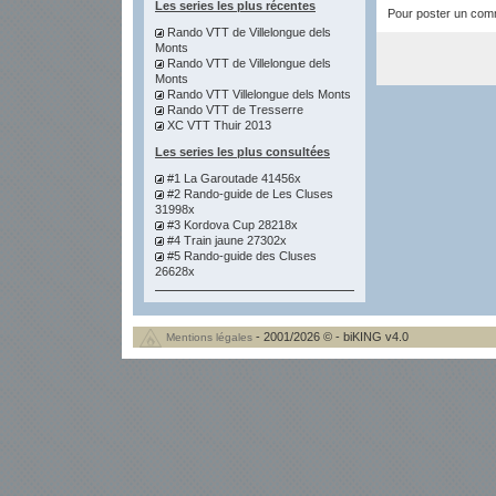
Les series les plus récentes
Pour poster un comme
Rando VTT de Villelongue dels
Monts
Rando VTT de Villelongue dels
Monts
Rando VTT Villelongue dels Monts
Rando VTT de Tresserre
XC VTT Thuir 2013
Les series les plus consultées
#1 La Garoutade 41456x
#2 Rando-guide de Les Cluses
31998x
#3 Kordova Cup 28218x
#4 Train jaune 27302x
#5 Rando-guide des Cluses
26628x
- 2001/2026 © - biKING v4.0
Mentions légales