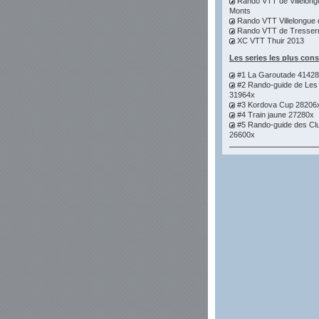
Rando VTT de Villelong
Monts
Rando VTT Villelongue 
Rando VTT de Tresser
XC VTT Thuir 2013
Les series les plus con
#1 La Garoutade 4142
#2 Rando-guide de Les
31964x
#3 Kordova Cup 28206
#4 Train jaune 27280x
#5 Rando-guide des Cl
26600x