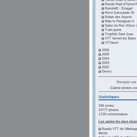
Rando Raid d'Opoul Pe
Rando#2 - Estagel
Reco Garoutade 35
Relais des Aspres
Ride In Perpignan 4
Salon du Roc d'Azur 
Train jaune
Trophée Sant Joan
VTT Vernet les Bains
VTTauch
2006
2005
2004
2003
2002
Divers
Envoyez vos
Galerie photos 
Statistiques
186 series
24777 photos
1728 commentaires
Les series les plus réce
Rando VTT de Villelong
Monts