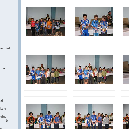
mental
 5 à
ai
llane
elles
 - 10
re