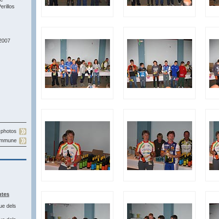
rillos
2007
 photos
commune
ntes
ue dels