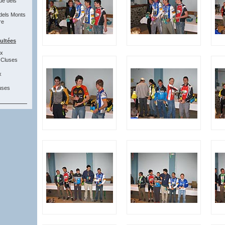
ue dels
dels Monts
re
sultées
8x
 Cluses
x
uses