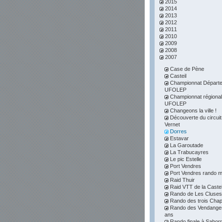
2015
2014
2013
2012
2011
2010
2009
2008
2007
Case de Pène
Casteil
Championnat Départe
UFOLEP
Championnat régional
UFOLEP
Changeons la ville !
Découverte du circuit
Vernet
Dorres
Estavar
La Garoutade
La Trabucayres
Le pic Estelle
Port Vendres
Port Vendres rando m
Raid Thuir
Raid VTT de la Caste
Rando de Les Cluses
Rando des trois Chap
Rando des Vendanges
ans
Rando finale à Sahor