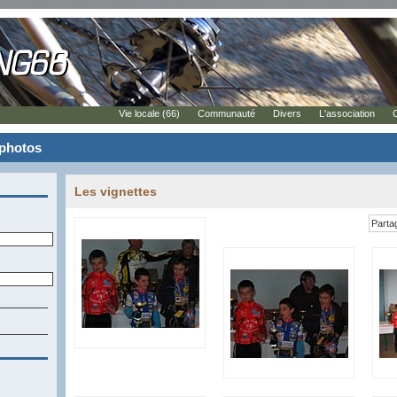
Vie locale (66)
Communauté
Divers
L'association
 photos
Les vignettes
Parta