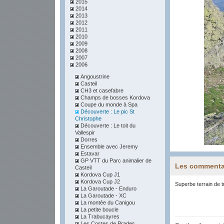
2015
2014
2013
2012
2011
2010
2009
2008
2007
2006
Angoustrine
Casteil
CH3 et casefabre
Champs de bosses Kordova
Coupe du monde à Spa
Découverte : Le pic St
Christophe
Découverte : Le toit du
Vallespir
Dorres
Ensemble avec Jeremy
Estavar
GP VTT du Parc animalier de
Les commenta
Casteil
Kordova Cup J1
Kordova Cup J2
Superbe terrain de tr
La Garoutade - Enduro
La Garoutade - XC
La montée du Canigou
La petite boucle
La Trabucayres
Les Costes de Prades