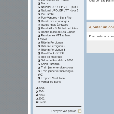
Ouai ben t'as pas int
Maroc
National UFOLEP VTT - jour 1
National UFOLEP VTT - jour 2
Pic Estelle
Port-Vendres - Sight First
Rando des vendanges
Rando finale à Prades
Ajouter un co
Rando#1 - St Michel de Llotes
Rando-guide de Les Cluses
Randonnée VTT à Saint
Pour poster un comme
Estève
Ride In Perpignan
Ride In Perpignan 2
Ride In Perpignan 3
Road Book GEIEG
Roc de Majorque
Salon du Roc d'Azur 2006
Salon Eurobike
Train jaune version courte
Train jaune version longue
(V2)
Trophée Sant Joan
Vernet les Bains
2005
2004
2003
2002
Divers
Envoyez vos photos