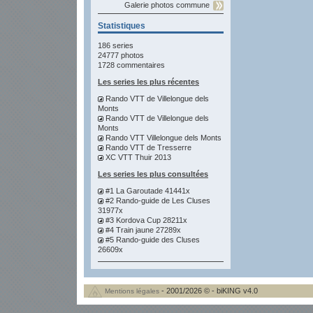
Galerie photos commune
Statistiques
186 series
24777 photos
1728 commentaires
Les series les plus récentes
Rando VTT de Villelongue dels
Monts
Rando VTT de Villelongue dels
Monts
Rando VTT Villelongue dels Monts
Rando VTT de Tresserre
XC VTT Thuir 2013
Les series les plus consultées
#1 La Garoutade 41441x
#2 Rando-guide de Les Cluses
31977x
#3 Kordova Cup 28211x
#4 Train jaune 27289x
#5 Rando-guide des Cluses
26609x
- 2001/2026 © - biKING v4.0
Mentions légales