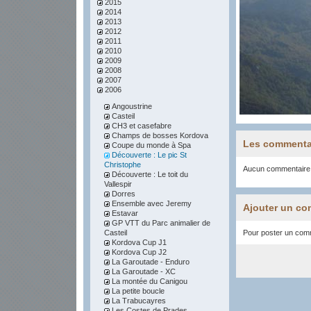
2015
2014
2013
2012
2011
2010
2009
2008
2007
2006
Angoustrine
Casteil
CH3 et casefabre
Champs de bosses Kordova
Les commenta
Coupe du monde à Spa
Découverte : Le pic St
Christophe
Aucun commentaire
Découverte : Le toit du
Vallespir
Dorres
Ensemble avec Jeremy
Ajouter un co
Estavar
GP VTT du Parc animalier de
Casteil
Pour poster un comme
Kordova Cup J1
Kordova Cup J2
La Garoutade - Enduro
La Garoutade - XC
La montée du Canigou
La petite boucle
La Trabucayres
Les Costes de Prades