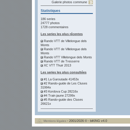
Galerie photos commune
Statistiques
186 series
24777 photos
1728 commentaires
Les series les plus récentes
Rando VTT de Villelongue dels
Monts
Rando VTT de Villelongue dels
Monts
Rando VTT Villelongue dels Monts
Rando VTT de Tresserre
XC VTT Thuir 2013
Les series les plus consultées
#1 La Garoutade 41453x
#2 Rando-guide de Les Cluses
31994x
#3 Kordova Cup 28216x
#4 Train jaune 27299x
#5 Rando-guide des Cluses
26621x
- 2001/2026 © - biKING v4.0
Mentions légales