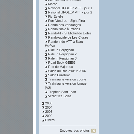
Maroc
National UFOLEP VTT - jour 1
National UFOLEP VTT - jour 2
Pic Estelle
Port-Vendres - Sight First
Rando des vendanges
Rando finale à Prades
Rando#1 - St Michel de Llotes
Rando-guide de Les Cluses
Randonnée VTT à Saint
Estève
Ride In Perpignan
Ride In Perpignan 2
Ride In Perpignan 3
Road Book GEIEG
Roc de Majorque
Salon du Roc d'Azur 2006
Salon Eurobike
Train jaune version courte
Train jaune version longue
(V2)
Trophée Sant Joan
Vernet les Bains
2005
2004
2003
2002
Divers
Envoyez vos photos