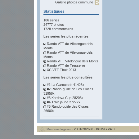
Galerie photos commune
Statistiques
186 series
24777 photos
1728 commentaires
Les series les plus récentes
Rando VTT de Villelongue dels
Monts
Rando VTT de Villelongue dels
Monts
Rando VTT Villelongue dels Monts
Rando VTT de Tresserre
XC VTT Thuir 2013
Les series les plus consultées
#1 La Garoutade 41426x
#2 Rando-guide de Les Cluses
31958x
#3 Kordova Cup 28203x
#4 Train jaune 27277x
#5 Rando-guide des Cluses
26600x
- 2001/2026 © - biKING v4.0
Mentions légales