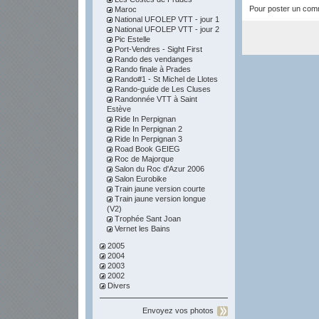
Pour poster un comme
Maroc
National UFOLEP VTT - jour 1
National UFOLEP VTT - jour 2
Pic Estelle
Port-Vendres - Sight First
Rando des vendanges
Rando finale à Prades
Rando#1 - St Michel de Llotes
Rando-guide de Les Cluses
Randonnée VTT à Saint
Estève
Ride In Perpignan
Ride In Perpignan 2
Ride In Perpignan 3
Road Book GEIEG
Roc de Majorque
Salon du Roc d'Azur 2006
Salon Eurobike
Train jaune version courte
Train jaune version longue
(V2)
Trophée Sant Joan
Vernet les Bains
2005
2004
2003
2002
Divers
Envoyez vos photos