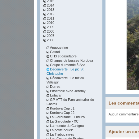
2015
2014
2013
2012
2011
2010
2009
2008
2007
2006
Angoustrine
Casteil
CH3 et casefabre
Champs de bosses Kordova
Coupe du monde à Spa
Découverte : Le pic St
Christophe
Découverte : Le toit du
Vallespir
Dorres
Ensemble avec Jeremy
Estavar
GP VTT du Parc animalier de
Les commenta
Casteil
Kordova Cup J1
Kordova Cup J2
Aucun commentaire
La Garoutade - Enduro
La Garoutade - XC
La montée du Canigou
La petite boucle
Ajouter un co
La Trabucayres
Les Costes de Prades