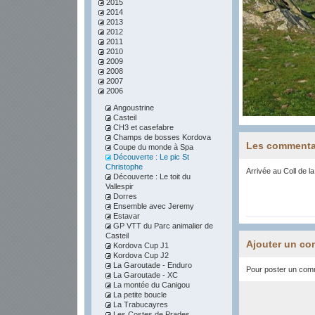
2015
2014
2013
2012
2011
2010
2009
2008
2007
2006
Angoustrine
Casteil
CH3 et casefabre
Champs de bosses Kordova
Les commenta
Coupe du monde à Spa
Découverte : Le pic St
Christophe
Arrivée au Coll de l
Découverte : Le toit du
Vallespir
Dorres
Ensemble avec Jeremy
Estavar
GP VTT du Parc animalier de
Casteil
Ajouter un co
Kordova Cup J1
Kordova Cup J2
La Garoutade - Enduro
Pour poster un comme
La Garoutade - XC
La montée du Canigou
La petite boucle
La Trabucayres
Les Costes de Prades