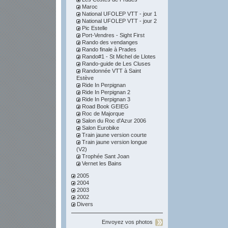
Maroc
National UFOLEP VTT - jour 1
National UFOLEP VTT - jour 2
Pic Estelle
Port-Vendres - Sight First
Rando des vendanges
Rando finale à Prades
Rando#1 - St Michel de Llotes
Rando-guide de Les Cluses
Randonnée VTT à Saint
Estève
Ride In Perpignan
Ride In Perpignan 2
Ride In Perpignan 3
Road Book GEIEG
Roc de Majorque
Salon du Roc d'Azur 2006
Salon Eurobike
Train jaune version courte
Train jaune version longue
(V2)
Trophée Sant Joan
Vernet les Bains
2005
2004
2003
2002
Divers
Envoyez vos photos