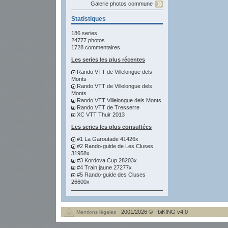
Galerie photos commune
Statistiques
186 series
24777 photos
1728 commentaires
Les series les plus récentes
Rando VTT de Villelongue dels
Monts
Rando VTT de Villelongue dels
Monts
Rando VTT Villelongue dels Monts
Rando VTT de Tresserre
XC VTT Thuir 2013
Les series les plus consultées
#1 La Garoutade 41426x
#2 Rando-guide de Les Cluses
31958x
#3 Kordova Cup 28203x
#4 Train jaune 27277x
#5 Rando-guide des Cluses
26600x
- 2001/2026 © - biKING v4.0
Mentions légales