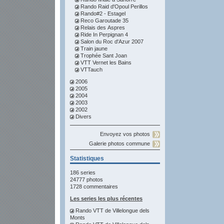
Rando Raid d'Opoul Perillos
Rando#2 - Estagel
Reco Garoutade 35
Relais des Aspres
Ride In Perpignan 4
Salon du Roc d'Azur 2007
Train jaune
Trophée Sant Joan
VTT Vernet les Bains
VTTauch
2006
2005
2004
2003
2002
Divers
Envoyez vos photos
Galerie photos commune
Statistiques
186 series
24777 photos
1728 commentaires
Les series les plus récentes
Rando VTT de Villelongue dels
Monts