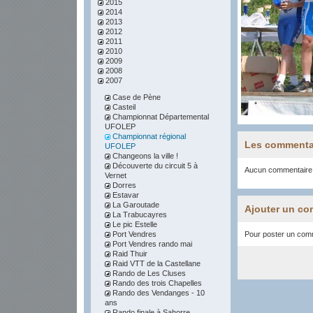
2015
2014
2013
2012
2011
2010
2009
2008
2007
Case de Pène
Casteil
Championnat Départemental
UFOLEP
Championnat régional
Les commenta
UFOLEP
Changeons la ville !
Découverte du circuit 5 à
Aucun commentaire
Vernet
Dorres
Estavar
La Garoutade
Ajouter un co
La Trabucayres
Le pic Estelle
Port Vendres
Pour poster un comme
Port Vendres rando mai
Raid Thuir
Raid VTT de la Castellane
Rando de Les Cluses
Rando des trois Chapelles
Rando des Vendanges - 10
ans
Rando finale à Sahorre