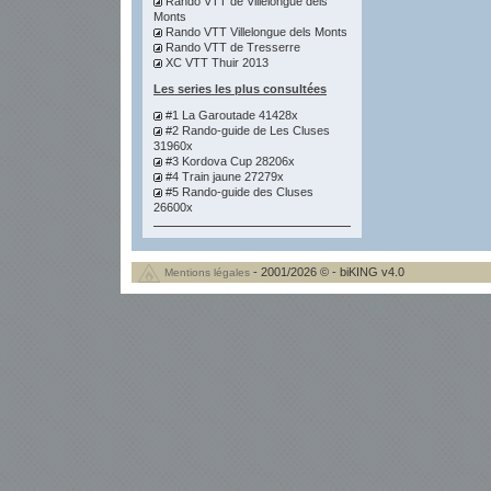
Rando VTT de Villelongue dels
Monts
Rando VTT Villelongue dels Monts
Rando VTT de Tresserre
XC VTT Thuir 2013
Les series les plus consultées
#1 La Garoutade 41428x
#2 Rando-guide de Les Cluses
31960x
#3 Kordova Cup 28206x
#4 Train jaune 27279x
#5 Rando-guide des Cluses
26600x
- 2001/2026 © - biKING v4.0
Mentions légales