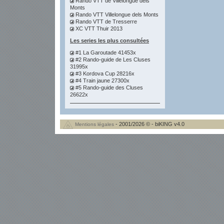
Rando VTT de Villelongue dels
Monts
Rando VTT Villelongue dels Monts
Rando VTT de Tresserre
XC VTT Thuir 2013
Les series les plus consultées
#1 La Garoutade 41453x
#2 Rando-guide de Les Cluses
31995x
#3 Kordova Cup 28216x
#4 Train jaune 27300x
#5 Rando-guide des Cluses
26622x
- 2001/2026 © - biKING v4.0
Mentions légales