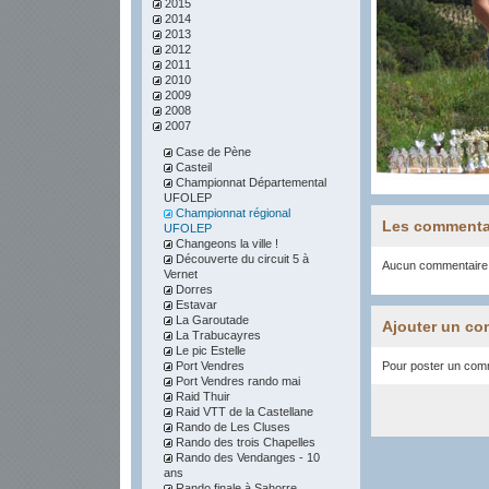
2015
2014
2013
2012
2011
2010
2009
2008
2007
Case de Pène
Casteil
Championnat Départemental
UFOLEP
Championnat régional
Les commenta
UFOLEP
Changeons la ville !
Découverte du circuit 5 à
Aucun commentaire
Vernet
Dorres
Estavar
La Garoutade
Ajouter un co
La Trabucayres
Le pic Estelle
Port Vendres
Pour poster un comme
Port Vendres rando mai
Raid Thuir
Raid VTT de la Castellane
Rando de Les Cluses
Rando des trois Chapelles
Rando des Vendanges - 10
ans
Rando finale à Sahorre