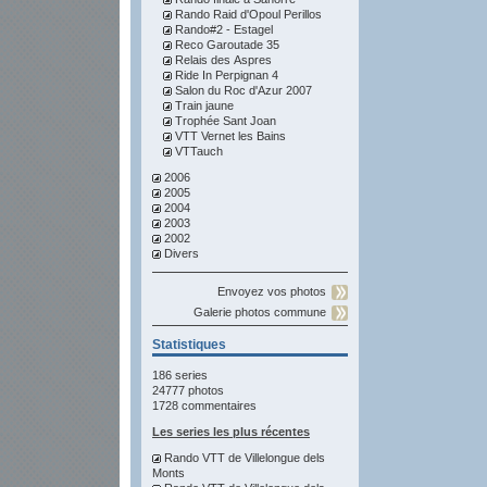
Rando Raid d'Opoul Perillos
Rando#2 - Estagel
Reco Garoutade 35
Relais des Aspres
Ride In Perpignan 4
Salon du Roc d'Azur 2007
Train jaune
Trophée Sant Joan
VTT Vernet les Bains
VTTauch
2006
2005
2004
2003
2002
Divers
Envoyez vos photos
Galerie photos commune
Statistiques
186 series
24777 photos
1728 commentaires
Les series les plus récentes
Rando VTT de Villelongue dels
Monts