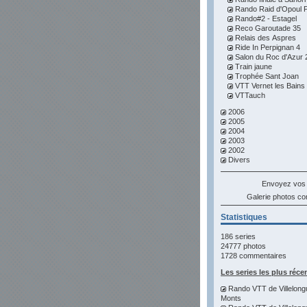
Rando Raid d'Opoul Pe
Rando#2 - Estagel
Reco Garoutade 35
Relais des Aspres
Ride In Perpignan 4
Salon du Roc d'Azur 
Train jaune
Trophée Sant Joan
VTT Vernet les Bains
VTTauch
2006
2005
2004
2003
2002
Divers
Envoyez vos
Galerie photos 
Statistiques
186 series
24777 photos
1728 commentaires
Les series les plus réce
Rando VTT de Villelong
Monts