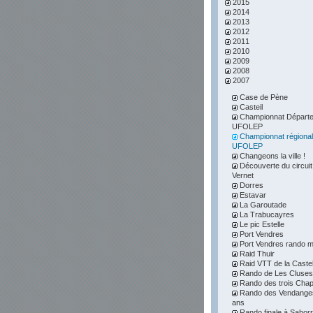
2015
2014
2013
2012
2011
2010
2009
2008
2007
Case de Pène
Casteil
Championnat Départe
UFOLEP
Championnat régional
UFOLEP
Changeons la ville !
Découverte du circuit
Vernet
Dorres
Estavar
La Garoutade
La Trabucayres
Le pic Estelle
Port Vendres
Port Vendres rando m
Raid Thuir
Raid VTT de la Caste
Rando de Les Cluses
Rando des trois Chap
Rando des Vendanges
ans
Rando finale à Sahor