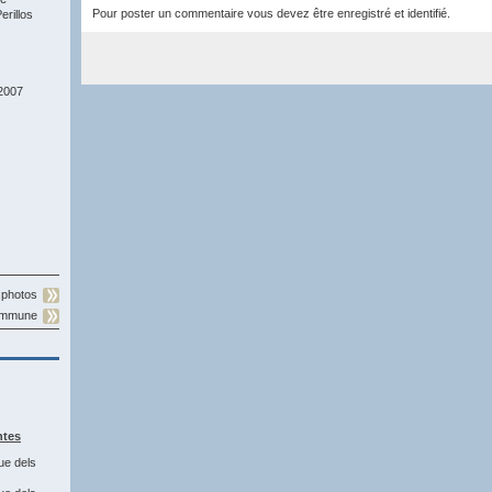
Pour poster un commentaire vous devez être enregistré et identifié.
rillos
2007
 photos
commune
ntes
ue dels