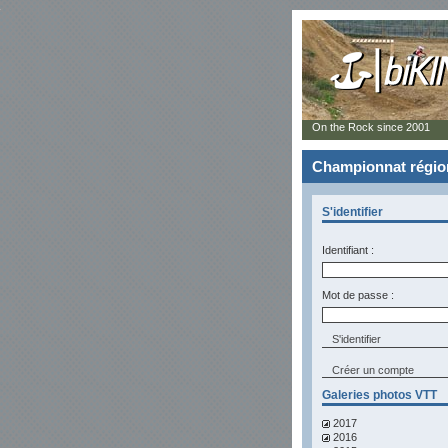
On the Rock since 2001
Championnat région
S'identifier
Identifiant :
Mot de passe :
Créer un compte
Galeries photos VTT
2017
2016