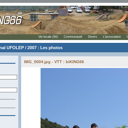
Vie locale (66)
Communauté
Divers
L'association
al UFOLEP / 2007 : Les photos
IMG_0004.jpg - VTT : biKING66