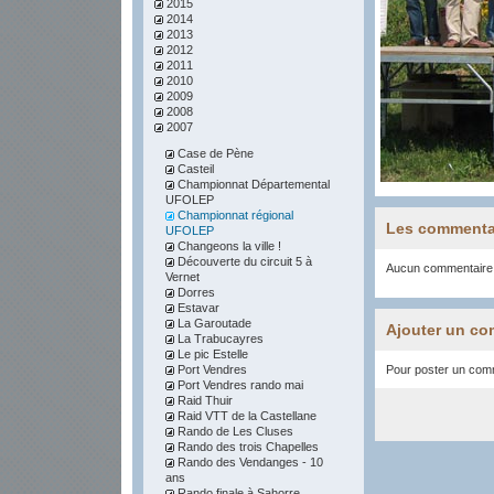
2015
2014
2013
2012
2011
2010
2009
2008
2007
Case de Pène
Casteil
Championnat Départemental
UFOLEP
Championnat régional
Les commenta
UFOLEP
Changeons la ville !
Découverte du circuit 5 à
Aucun commentaire
Vernet
Dorres
Estavar
La Garoutade
Ajouter un co
La Trabucayres
Le pic Estelle
Port Vendres
Pour poster un comme
Port Vendres rando mai
Raid Thuir
Raid VTT de la Castellane
Rando de Les Cluses
Rando des trois Chapelles
Rando des Vendanges - 10
ans
Rando finale à Sahorre