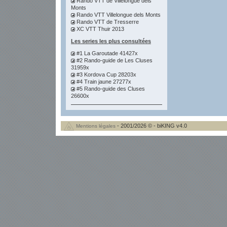
Rando VTT de Villelongue dels
Monts
Rando VTT Villelongue dels Monts
Rando VTT de Tresserre
XC VTT Thuir 2013
Les series les plus consultées
#1 La Garoutade 41427x
#2 Rando-guide de Les Cluses
31959x
#3 Kordova Cup 28203x
#4 Train jaune 27277x
#5 Rando-guide des Cluses
26600x
- 2001/2026 © - biKING v4.0
Mentions légales