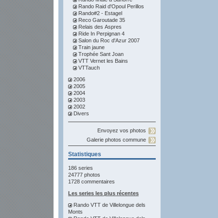
Rando Raid d'Opoul Perillos
Rando#2 - Estagel
Reco Garoutade 35
Relais des Aspres
Ride In Perpignan 4
Salon du Roc d'Azur 2007
Train jaune
Trophée Sant Joan
VTT Vernet les Bains
VTTauch
2006
2005
2004
2003
2002
Divers
Envoyez vos photos
Galerie photos commune
Statistiques
186 series
24777 photos
1728 commentaires
Les series les plus récentes
Rando VTT de Villelongue dels
Monts