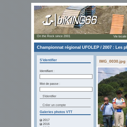
On the Rock since 2001
Vie locale
Championnat régional UFOLEP / 2007 : Les p
S'identifier
IMG_0030.jpg 
Identifiant :
Mot de passe :
Créer un compte
Galeries photos VTT
2017
2016