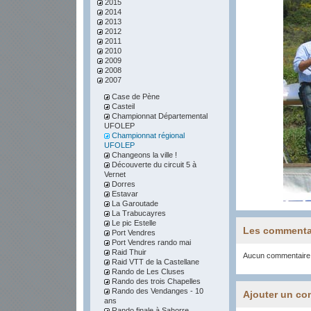
2015
2014
2013
2012
2011
2010
2009
2008
2007
Case de Pène
Casteil
Championnat Départemental
UFOLEP
Championnat régional
UFOLEP
Changeons la ville !
Découverte du circuit 5 à
Vernet
Dorres
Estavar
La Garoutade
La Trabucayres
Le pic Estelle
Les commenta
Port Vendres
Port Vendres rando mai
Raid Thuir
Aucun commentaire
Raid VTT de la Castellane
Rando de Les Cluses
Rando des trois Chapelles
Rando des Vendanges - 10
Ajouter un co
ans
Rando finale à Sahorre