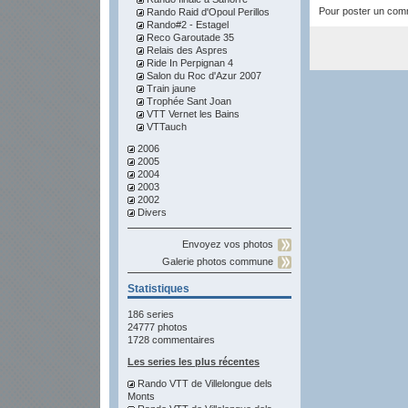
Pour poster un comme
Rando Raid d'Opoul Perillos
Rando#2 - Estagel
Reco Garoutade 35
Relais des Aspres
Ride In Perpignan 4
Salon du Roc d'Azur 2007
Train jaune
Trophée Sant Joan
VTT Vernet les Bains
VTTauch
2006
2005
2004
2003
2002
Divers
Envoyez vos photos
Galerie photos commune
Statistiques
186 series
24777 photos
1728 commentaires
Les series les plus récentes
Rando VTT de Villelongue dels
Monts