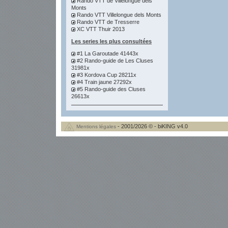
Rando VTT de Villelongue dels
Monts
Rando VTT Villelongue dels Monts
Rando VTT de Tresserre
XC VTT Thuir 2013
Les series les plus consultées
#1 La Garoutade 41443x
#2 Rando-guide de Les Cluses
31981x
#3 Kordova Cup 28211x
#4 Train jaune 27292x
#5 Rando-guide des Cluses
26613x
- 2001/2026 © - biKING v4.0
Mentions légales