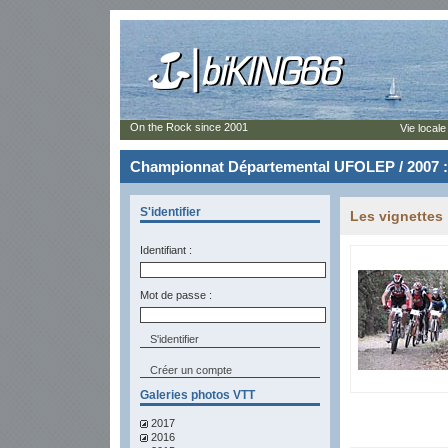
On the Rock since 2001
Vie locale
Championnat Départemental UFOLEP / 2007 :
S'identifier
Les vignettes
Identifiant :
Mot de passe :
Créer un compte
Galeries photos VTT
2017
2016