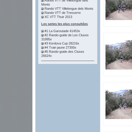
Rando VTT de Villelongue dels
Monts
Rando VTT Villelongue dels Monts
Rando VTT de Tresserre
XC VTT Thuir 2013
Les series les plus consultées
#1 La Garoutade 41453x
#2 Rando-guide de Les Cluses
31995x
#3 Kordova Cup 28216x
#4 Train jaune 27300x
#5 Rando-guide des Cluses
26624x