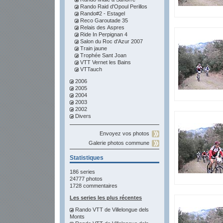
Rando Raid d'Opoul Perillos
Rando#2 - Estagel
Reco Garoutade 35
Relais des Aspres
Ride In Perpignan 4
Salon du Roc d'Azur 2007
Train jaune
Trophée Sant Joan
VTT Vernet les Bains
VTTauch
2006
2005
2004
2003
2002
Divers
Envoyez vos photos
Galerie photos commune
Statistiques
186 series
24777 photos
1728 commentaires
Les series les plus récentes
Rando VTT de Villelongue dels
Monts