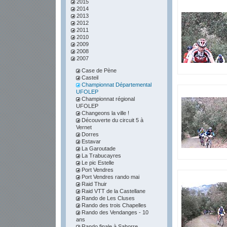
2015
2014
2013
2012
2011
2010
2009
2008
2007
Case de Pène
Casteil
Championnat Départemental
UFOLEP
Championnat régional
UFOLEP
Changeons la ville !
Découverte du circuit 5 à
Vernet
Dorres
Estavar
La Garoutade
La Trabucayres
Le pic Estelle
Port Vendres
Port Vendres rando mai
Raid Thuir
Raid VTT de la Castellane
Rando de Les Cluses
Rando des trois Chapelles
Rando des Vendanges - 10
ans
Rando finale à Sahorre