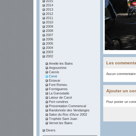
2015
2014
2013
2012
2011
2010
2009
2008
2007
2006
2005
2004
2003
2002
Les commenta
Amelie les Bains
Angoustrine
Cassis
Aucun commentaire
Ceret
Estavar
Font Romeu
Formigueres
Ajouter un co
La Garoutade
Latour de Carol
Port-vendres
Pour poster un comme
Presentation Commencal
Randonnée des Vendanges
Salon du Roc d'Azur 2002
Trophée Sant Joan
Vernet les Bains
Divers