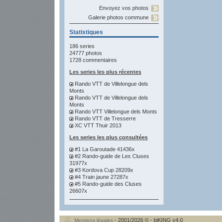
Envoyez vos photos
Galerie photos commune
Statistiques
186 series
24777 photos
1728 commentaires
Les series les plus récentes
Rando VTT de Villelongue dels
Monts
Rando VTT de Villelongue dels
Monts
Rando VTT Villelongue dels Monts
Rando VTT de Tresserre
XC VTT Thuir 2013
Les series les plus consultées
#1 La Garoutade 41436x
#2 Rando-guide de Les Cluses
31977x
#3 Kordova Cup 28209x
#4 Train jaune 27287x
#5 Rando-guide des Cluses
26607x
- 2001/2026 © - biKING v4.0
Mentions légales