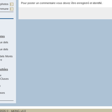
Pour poster un commentaire vous devez être enregistré et identifié.
 photos
commune
ntes
ue dels
ue dels
dels Monts
re
sultées
8x
 Cluses
x
uses
2026 © - biKING v4.0