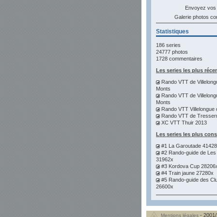
Envoyez vos
Galerie photos 
Statistiques
186 series
24777 photos
1728 commentaires
Les series les plus réce
Rando VTT de Villelong
Monts
Rando VTT de Villelong
Monts
Rando VTT Villelongue 
Rando VTT de Tresser
XC VTT Thuir 2013
Les series les plus con
#1 La Garoutade 4142
#2 Rando-guide de Les
31962x
#3 Kordova Cup 28206
#4 Train jaune 27280x
#5 Rando-guide des Cl
26600x
- 2001/
Mentions légales