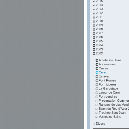
2015
2014
2013
2012
2011
2010
2009
2008
2007
2006
2005
2004
2003
2002
Amelie les Bains
Angoustrine
Cassis
Ceret
Estavar
Font Romeu
Formigueres
La Garoutade
Latour de Carol
Port-vendres
Presentation Comme
Randonnée des Vend
Salon du Roc d'Azur 
Trophée Sant Joan
Vernet les Bains
Divers