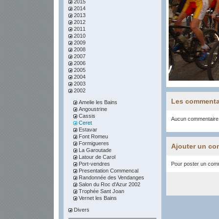
2015
2014
2013
2012
2011
2010
2009
2008
2007
2006
2005
2004
2003
2002
Les commenta
Amelie les Bains
Angoustrine
Cassis
Aucun commentaire
Ceret
Estavar
Font Romeu
Formigueres
Ajouter un co
La Garoutade
Latour de Carol
Port-vendres
Pour poster un comme
Presentation Commencal
Randonnée des Vendanges
Salon du Roc d'Azur 2002
Trophée Sant Joan
Vernet les Bains
Divers