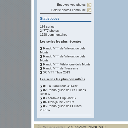
Envoyez vos photos
Galerie photos commune
Statistiques
186 series
24777 photos
1728 commentaires
Les series les plus récentes
Rando VTT de Villelongue dels
Monts
Rando VTT de Villelongue dels
Monts
Rando VTT Villelongue dels Monts
Rando VTT de Tresserre
XC VTT Thuir 2013
Les series les plus consultées
#1 La Garoutade 41443x
#2 Rando-guide de Les Cluses
31983x
#3 Kordova Cup 28211x
#4 Train jaune 27293x
#5 Rando-guide des Cluses
26615x
- 2001/2026 © - biKING v4.0
Mentions légales