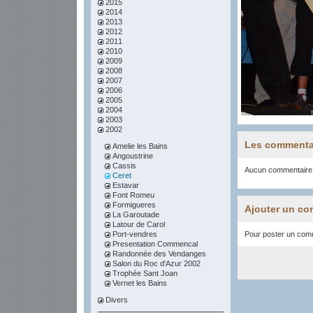
2015
2014
2013
2012
2011
2010
2009
2008
2007
2006
2005
2004
2003
2002
Les commenta
Amelie les Bains
Angoustrine
Cassis
Aucun commentaire
Ceret
Estavar
Font Romeu
Formigueres
Ajouter un co
La Garoutade
Latour de Carol
Port-vendres
Pour poster un comme
Presentation Commencal
Randonnée des Vendanges
Salon du Roc d'Azur 2002
Trophée Sant Joan
Vernet les Bains
Divers