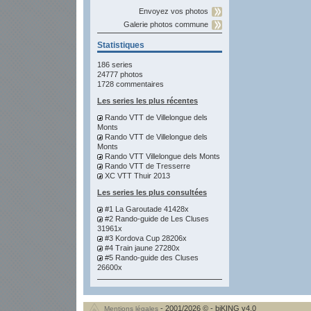
Envoyez vos photos
Galerie photos commune
Statistiques
186 series
24777 photos
1728 commentaires
Les series les plus récentes
Rando VTT de Villelongue dels
Monts
Rando VTT de Villelongue dels
Monts
Rando VTT Villelongue dels Monts
Rando VTT de Tresserre
XC VTT Thuir 2013
Les series les plus consultées
#1 La Garoutade 41428x
#2 Rando-guide de Les Cluses
31961x
#3 Kordova Cup 28206x
#4 Train jaune 27280x
#5 Rando-guide des Cluses
26600x
- 2001/2026 © - biKING v4.0
Mentions légales