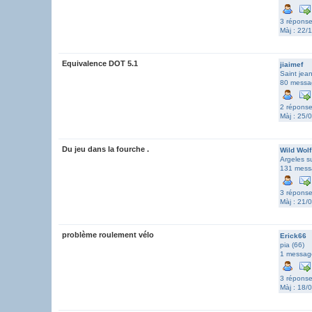
3 répons
Màj : 22/
Equivalence DOT 5.1
jiaimef
Saint jean
80 messa
2 répons
Màj : 25/
Du jeu dans la fourche .
Wild Wolf
Argeles s
131 mess
3 répons
Màj : 21/
problème roulement vélo
Erick66
pia (66)
1 messag
3 répons
Màj : 18/