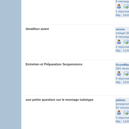
8 messag
1 répons
Màj : 24/
derailleur avant
winnie
estagel (6
8 messag
2 répons
Màj : 21/
Entretien et Préparation Suspensions
GrandMa
284 mess
4 répons
Màj : 22/
une petite question sur le montage tubetype
ptitlolo
perpignan
93 messa
3 répons
Màj : 14/