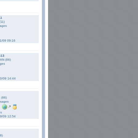
11
11)
ages
e
11/09 09:16
613
AN (66)
ges
e
10/09 14:44
t (66)
sages
es
09/09 12:54
6)