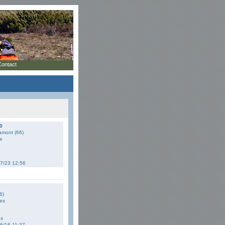
Contact
0
'amont (66)
e
e
07/23 12:56
6)
es
es
06/16 11:37