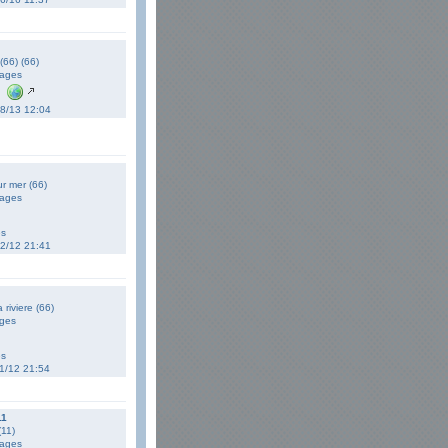
 (66) (66)
ages
08/13 12:04
ur mer (66)
ages
es
12/12 21:41
a riviere (66)
ges
es
11/12 21:54
11
11)
ages