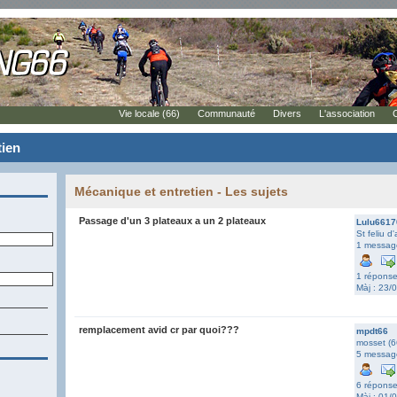
Vie locale (66)
Communauté
Divers
L'association
tien
Mécanique et entretien - Les sujets
Passage d'un 3 plateaux a un 2 plateaux
Lulu6617
St feliu d
1 messag
1 répons
Màj : 23/
remplacement avid cr par quoi???
mpdt66
mosset (6
5 messag
6 répons
Màj : 01/