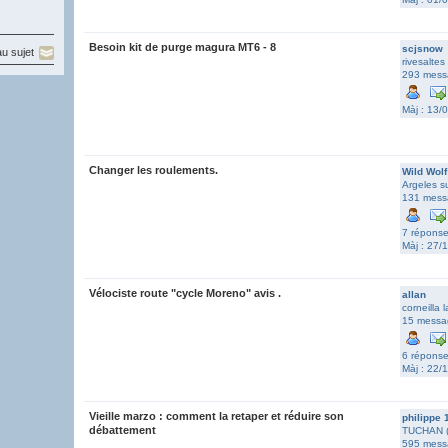
Besoin kit de purge magura MT6 - 8
scjsnow
u sujet
rivesaltes
293 mess
Màj : 13/
Changer les roulements.
Wild Wolf
Argeles s
131 mess
7 répons
Màj : 27/
Vélociste route "cycle Moreno" avis .
allan
corneilla l
15 messa
6 répons
Màj : 22/
Vieille marzo : comment la retaper et réduire son
philippe 
débattement
TUCHAN (
595 mess