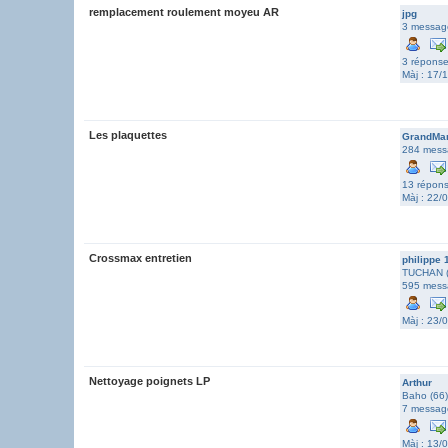
remplacement roulement moyeu AR
jpg
3 messag
3 répons
Màj : 17/
Les plaquettes
GrandMa
284 mess
13 répon
Màj : 22/
Crossmax entretien
philippe 
TUCHAN (
595 mess
Màj : 23/
Nettoyage poignets LP
Arthur
Baho (66)
7 messag
Màj : 13/