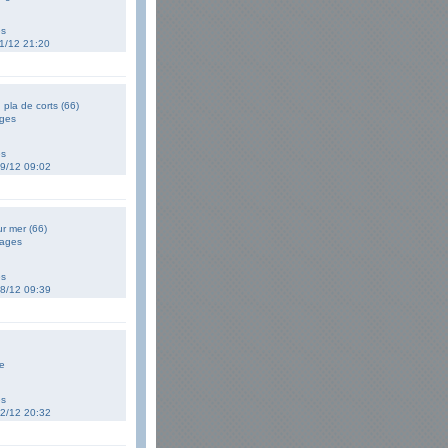
es
11/12 21:20
 pla de corts (66)
ges
es
09/12 09:02
ur mer (66)
ages
es
08/12 09:39
e
es
02/12 20:32