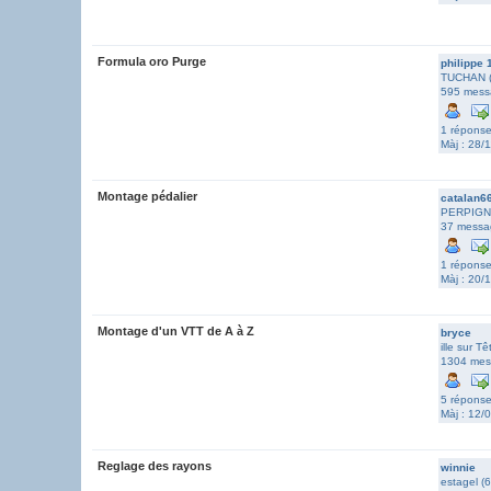
Formula oro Purge
philippe 
TUCHAN (
595 mess
1 répons
Màj : 28/
Montage pédalier
catalan6
PERPIGN
37 messa
1 répons
Màj : 20/
Montage d'un VTT de A à Z
bryce
ille sur Tê
1304 mes
5 répons
Màj : 12/
Reglage des rayons
winnie
estagel (6