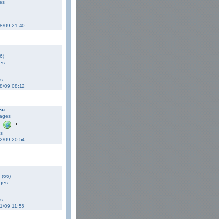
es
e
08/09 21:40
6)
es
es
08/09 08:12
nu
ages
es
02/09 20:54
 (66)
ges
es
01/09 11:56