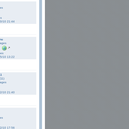
es
es
10/10 21:44
nu
ages
ses
05/10 13:22
11
11)
ages
02/10 21:40
es
02/10 17:56