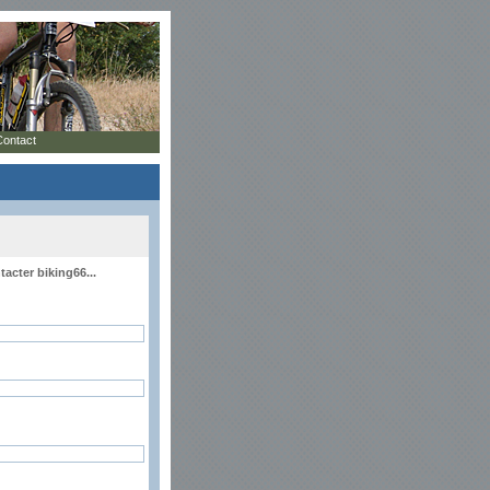
Contact
acter biking66...