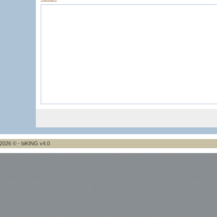
2026 © - biKING v4.0