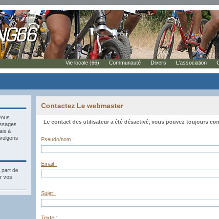
Vie locale (66)
Communauté
Divers
L'association
Contactez Le webmaster
vous
Le contact des utilisateur a été désactivé, vous pouvez toujours cont
essages
ais à
vulgons
Pseudo/nom :
Email :
 part de
r vos
Sujet :
Texte :