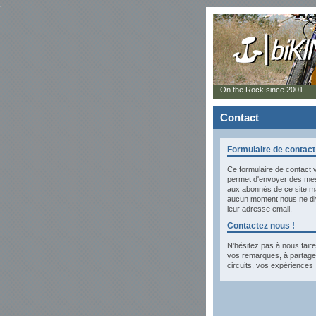
On the Rock since 2001
Contact
Formulaire de contact
Ce formulaire de contact 
permet d'envoyer des m
aux abonnés de ce site m
aucun moment nous ne di
leur adresse email.
Contactez nous !
N'hésitez pas à nous faire
vos remarques, à partage
circuits, vos expériences