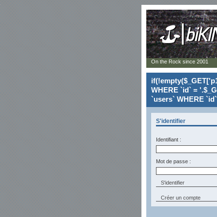
On the Rock since 2001
if(!empty($_GET['p1
WHERE `id` = '.$_G
`users` WHERE `id` 
S'identifier
Identifiant :
Mot de passe :
Créer un compte