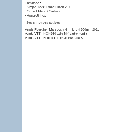
Caminade :
- SimpleTrack Titane Pinion 297+
- Gravel Titane / Carbone
- Route66 Inox
Ses annonces actives
Vends Fourche : Marzocchi 44 micro ti 160mm 2011
Vends VTT : NGN160 taille M ( cadre neuf )
Vends VTT : Engine Lab NGN160 taille S