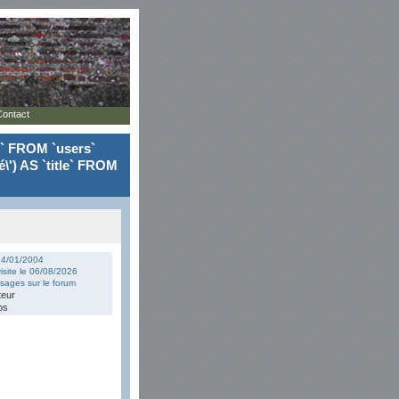
Contact
le` FROM `users`
\') AS `title` FROM
 24/01/2004
isite le 06/08/2026
ages sur le forum
teur
os