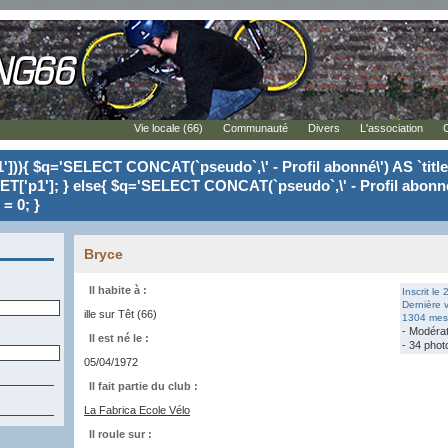
Vie locale (66)
Communauté
Divers
L'association
'])){ $q='SELECT CONCAT(`pseudo`,\' - Profil abonné\') AS `tit
ET['p1']; } else{ $q='SELECT CONCAT(`pseudo`,\' - Profil abonné
= 0; }
Bryce
Il habite à :
Inscrit le
Dernière v
ille sur Têt (66)
1304 mess
- Modéra
Il est né le :
- 34 phot
05/04/1972
Il fait partie du club :
La Fabrica Ecole Vélo
Il roule sur :