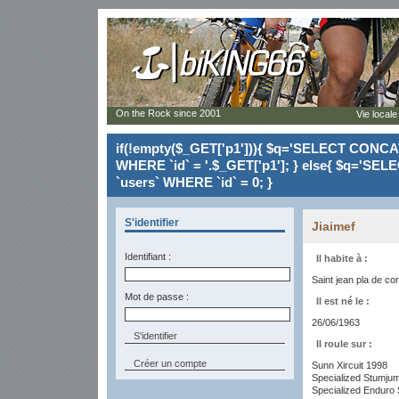
On the Rock since 2001
Vie locale
if(!empty($_GET['p1'])){ $q='SELECT CONCAT(`
WHERE `id` = '.$_GET['p1']; } else{ $q='SELE
`users` WHERE `id` = 0; }
S'identifier
Jiaimef
Identifiant :
Il habite à :
Saint jean pla de cor
Mot de passe :
Il est né le :
26/06/1963
Il roule sur :
Créer un compte
Sunn Xircuit 1998
Specialized Stumju
Specialized Enduro