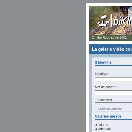
On the Rock since 2001
La galerie vidéo 
S'identifier
Identifiant :
Mot de passe :
Créer un compte
Galeries persos
-pierre-
Athanaël