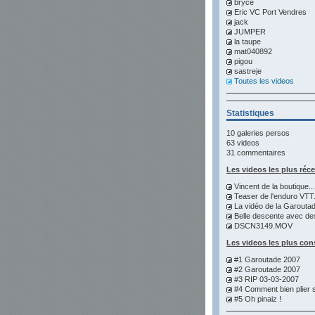
bryce
Eric VC Port Vendres
jack
JUMPER
la taupe
mat040892
pigou
sastreje
Toutes les videos
Statistiques
10 galeries persos
63 videos
31 commentaires
Les videos les plus réc
Vincent de la boutique...
Teaser de l'enduro VTT.
La vidéo de la Garoutad
Belle descente avec des
DSCN3149.MOV
Les videos les plus con
#1 Garoutade 2007
#2 Garoutade 2007
#3 RIP 03-03-2007
#4 Comment bien plier s
#5 Oh pinaiz !