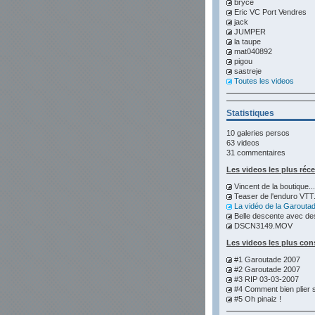
bryce
Eric VC Port Vendres
jack
JUMPER
la taupe
mat040892
pigou
sastreje
Toutes les videos
Statistiques
10 galeries persos
63 videos
31 commentaires
Les videos les plus réc
Vincent de la boutique...
Teaser de l'enduro VTT.
La vidéo de la Garoutad
Belle descente avec des
DSCN3149.MOV
Les videos les plus con
#1 Garoutade 2007
#2 Garoutade 2007
#3 RIP 03-03-2007
#4 Comment bien plier s
#5 Oh pinaiz !