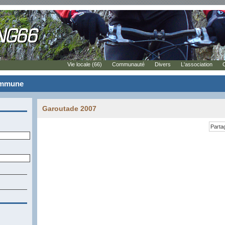
Vie locale (66)
Communauté
Divers
L'association
commune
Garoutade 2007
Parta