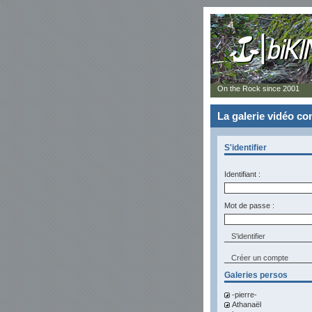
On the Rock since 2001
La galerie vidéo 
S'identifier
Identifiant :
Mot de passe :
Créer un compte
Galeries persos
-pierre-
Athanaël