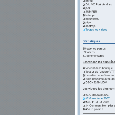
bryce
Eric VC Port Vendres
jack
JUMPER
la taupe
mat040892
pigou
sastreje
Toutes les videos
Statistiques
10 galeries persos
63 videos
31 commentaires
Les videos les plus réc
Vincent de la boutique...
Teaser de l'enduro VTT.
La vidéo de la Garoutad
Belle descente avec des
DSCN3149.MOV
Les videos les plus con
#1 Garoutade 2007
#2 Garoutade 2007
#3 RIP 03-03-2007
#4 Comment bien plier s
#5 Oh pinaiz !