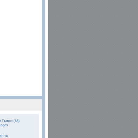
e France (66)
sages
 18:26