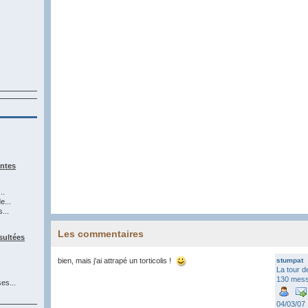
entes
..
e...
...
Les commentaires
sultées
bien, mais j'ai attrapé un torticolis !
stumpat
La tour d
130 mes
es...
04/03/07