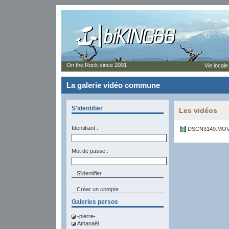
On the Rock since 2001
Vie locale
La galerie vidéo commune
S'identifier
Les vidéos
Identifiant :
DSCN3149.MOV
Mot de passe :
Créer un compte
Galeries persos
-pierre-
Athanaël