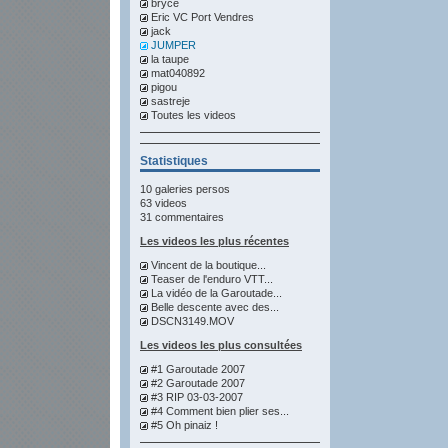
bryce
Eric VC Port Vendres
jack
JUMPER
la taupe
mat040892
pigou
sastreje
Toutes les videos
Statistiques
10 galeries persos
63 videos
31 commentaires
Les videos les plus récentes
Vincent de la boutique...
Teaser de l'enduro VTT...
La vidéo de la Garoutade...
Belle descente avec des...
DSCN3149.MOV
Les videos les plus consultées
#1 Garoutade 2007
#2 Garoutade 2007
#3 RIP 03-03-2007
#4 Comment bien plier ses...
#5 Oh pinaiz !