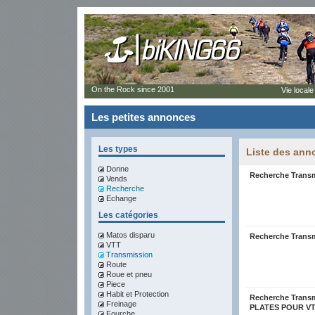
On the Rock since 2001
Vie locale
Les petites annonces
Les types
Liste des ann
Donne
Recherche Transm
Vends
Recherche
Echange
Les catégories
Matos disparu
Recherche Transmi
VTT
Transmission
Route
Roue et pneu
Piece
Habit et Protection
Recherche Trans
Freinage
PLATES POUR V
Fourche