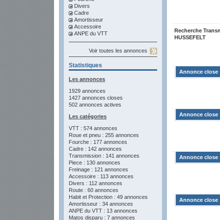
Divers
Cadre
Amortisseur
Accessoire
Recherche Transm
ANPE du VTT
HUSSEFELT
Voir toutes les annonces
Statistiques
Annonce close
Les annonces
1929 annonces
1427 annonces closes
502 annonces actives
Annonce close
Les catégories
VTT : 574 annonces
Roue et pneu : 255 annonces
Fourche : 177 annonces
Cadre : 142 annonces
Transmission : 141 annonces
Annonce close
Piece : 130 annonces
Freinage : 121 annonces
Accessoire : 113 annonces
Divers : 112 annonces
Route : 60 annonces
Habit et Protection : 49 annonces
Annonce close
Amortisseur : 34 annonces
ANPE du VTT : 13 annonces
Matos disparu : 7 annonces