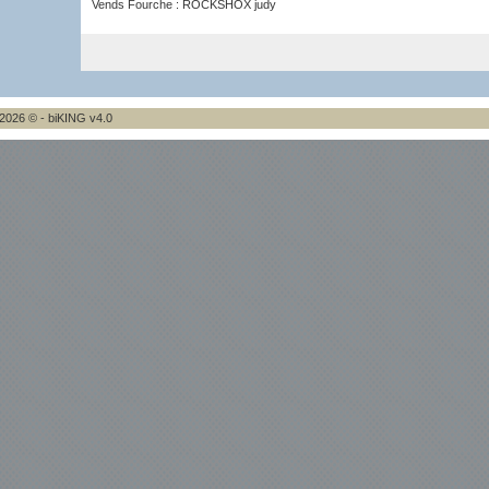
Vends Fourche : ROCKSHOX judy
2026 © - biKING v4.0