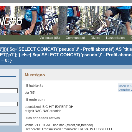
Vie locale (66)
Communauté
Divers
L'association
'])){ $q='SELECT CONCAT(`pseudo`,\' - Profil abonné\') AS `tit
ET['p1']; } else{ $q='SELECT CONCAT(`pseudo`,\' - Profil abonné
= 0; }
Mustégno
Il habite à :
Inscrit le
Dernière v
pia (66)
Il roule sur :
specialized: BIG HIT EXPERT DH
et ignit NAC-NAC freeride
Ses annonces actives
Vends VTT : IGNIT nac nac (street,dirt,freeride)
Recherche Transmission : manivelle TRUVATIV HUSSEFELT