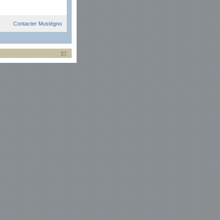
Contacter Mustégno
57