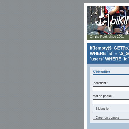
On the Rock since 2001
if(!empty($_GET['p1
WHERE `id` = '.$_G
`users` WHERE `id` 
S'identifier
Identifiant :
Mot de passe :
Créer un compte