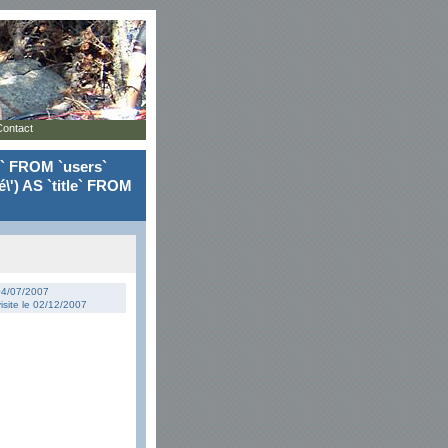
Contact
le` FROM `users`
\') AS `title` FROM
 04/07/2007
isite le 02/12/2007