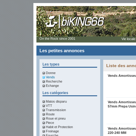
On the Rock since 2001
Vie locale
Les petites annonces
Les types
Liste des ann
Donne
Vends Amortisseu
Vends
Recherche
Echange
Les catégories
Matos disparu
Vends Amortisse
VTT
57mm Prepa Usin
Transmission
Route
Roue et pneu
Piece
Habit et Protection
Vends Amortisseu
Freinage
220-240 MM
Fourche