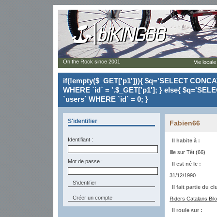
On the Rock since 2001
Vie locale
if(!empty($_GET['p1'])){ $q='SELECT CONCAT(`
WHERE `id` = '.$_GET['p1']; } else{ $q='SELE
`users` WHERE `id` = 0; }
S'identifier
Fabien66
Identifiant :
Il habite à :
Ille sur Têt (66)
Mot de passe :
Il est né le :
31/12/1990
Il fait partie du cl
Créer un compte
Riders Catalans Bi
Il roule sur :