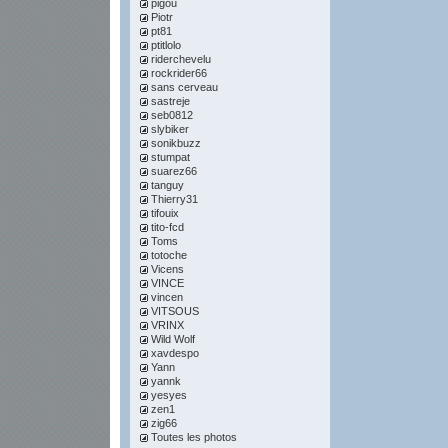
pigou
Piotr
pt81
ptitlolo
riderchevelu
rockrider66
sans cerveau
sastreje
seb0812
slybiker
sonikbuzz
stumpat
suarez66
tanguy
Thierry31
tifouix
tito-fcd
Toms
totoche
Vicens
VINCE
vincen
VITSOUS
VRINX
Wild Wolf
xavdespo
Yann
yannk
yesyes
zen1
zig66
Toutes les photos