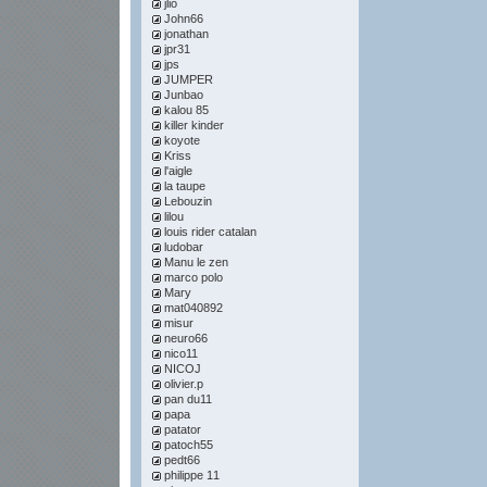
jlio
John66
jonathan
jpr31
jps
JUMPER
Junbao
kalou 85
killer kinder
koyote
Kriss
l'aigle
la taupe
Lebouzin
lilou
louis rider catalan
ludobar
Manu le zen
marco polo
Mary
mat040892
misur
neuro66
nico11
NICOJ
olivier.p
pan du11
papa
patator
patoch55
pedt66
philippe 11