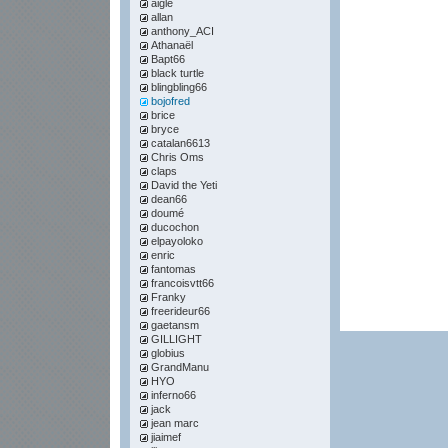
aigle
allan
anthony_ACI
Athanaël
Bapt66
black turtle
blingbling66
bojofred
brice
bryce
catalan6613
Chris Oms
claps
David the Yeti
dean66
doumé
ducochon
elpayoloko
enric
fantomas
francoisvtt66
Franky
freerideur66
gaetansm
GILLIGHT
globius
GrandManu
HYO
inferno66
jack
jean marc
jiaimef