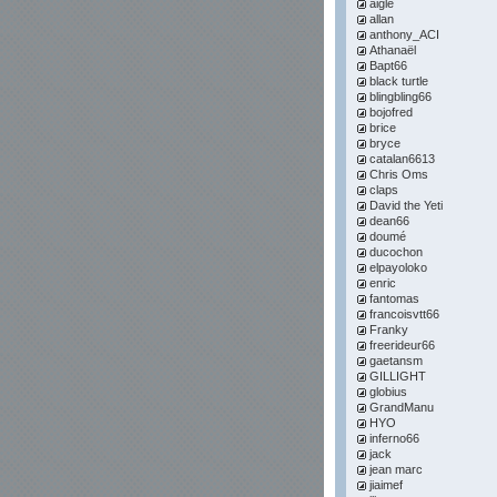
aigle
allan
anthony_ACI
Athanaël
Bapt66
black turtle
blingbling66
bojofred
brice
bryce
catalan6613
Chris Oms
claps
David the Yeti
dean66
doumé
ducochon
elpayoloko
enric
fantomas
francoisvtt66
Franky
freerideur66
gaetansm
GILLIGHT
globius
GrandManu
HYO
inferno66
jack
jean marc
jiaimef