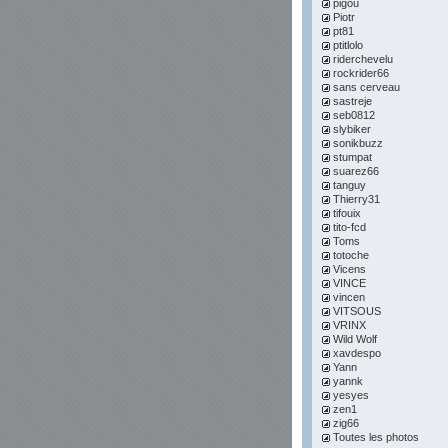
pigou
Piotr
pt81
ptitlolo
riderchevelu
rockrider66
sans cerveau
sastreje
seb0812
slybiker
sonikbuzz
stumpat
suarez66
tanguy
Thierry31
tifouix
tito-fcd
Toms
totoche
Vicens
VINCE
vincen
VITSOUS
VRINX
Wild Wolf
xavdespo
Yann
yannk
yesyes
zen1
zig66
Toutes les photos