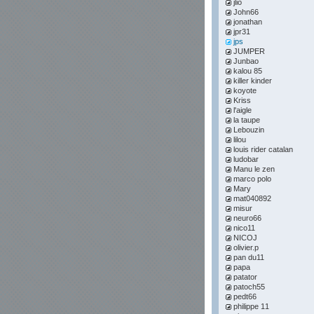
jlio
John66
jonathan
jpr31
jps
JUMPER
Junbao
kalou 85
killer kinder
koyote
Kriss
l'aigle
la taupe
Lebouzin
lilou
louis rider catalan
ludobar
Manu le zen
marco polo
Mary
mat040892
misur
neuro66
nico11
NICOJ
olivier.p
pan du11
papa
patator
patoch55
pedt66
philippe 11