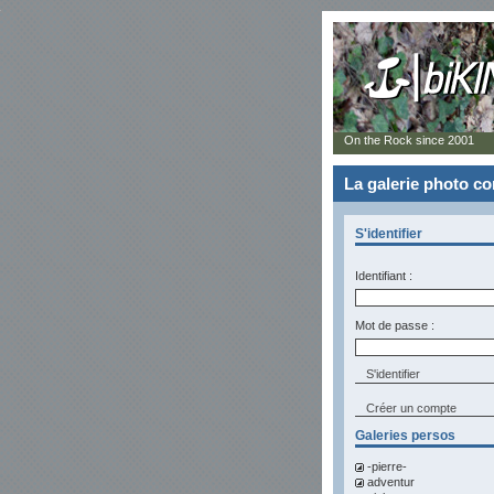
On the Rock since 2001
La galerie photo 
S'identifier
Identifiant :
Mot de passe :
Créer un compte
Galeries persos
-pierre-
adventur