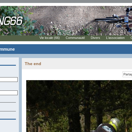
Vie locale (66)
Communauté
Divers
L'association
commune
The end
Parta