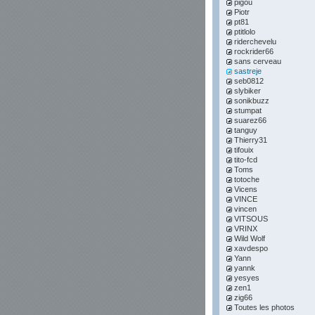
pigou
Piotr
pt81
ptitlolo
riderchevelu
rockrider66
sans cerveau
sastreje
seb0812
slybiker
sonikbuzz
stumpat
suarez66
tanguy
Thierry31
tifouix
tito-fcd
Toms
totoche
Vicens
VINCE
vincen
VITSOUS
VRINX
Wild Wolf
xavdespo
Yann
yannk
yesyes
zen1
zig66
Toutes les photos