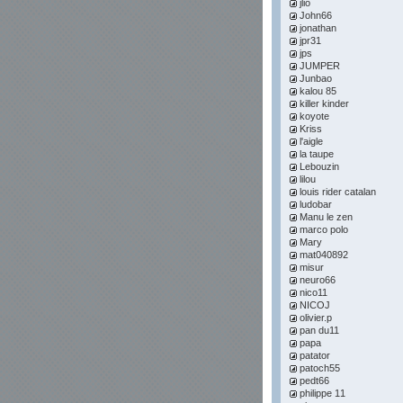
jlio
John66
jonathan
jpr31
jps
JUMPER
Junbao
kalou 85
killer kinder
koyote
Kriss
l'aigle
la taupe
Lebouzin
lilou
louis rider catalan
ludobar
Manu le zen
marco polo
Mary
mat040892
misur
neuro66
nico11
NICOJ
olivier.p
pan du11
papa
patator
patoch55
pedt66
philippe 11