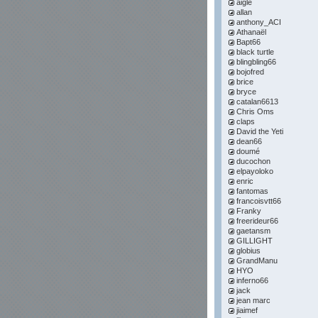
aigle
allan
anthony_ACI
Athanaël
Bapt66
black turtle
blingbling66
bojofred
brice
bryce
catalan6613
Chris Oms
claps
David the Yeti
dean66
doumé
ducochon
elpayoloko
enric
fantomas
francoisvtt66
Franky
freerideur66
gaetansm
GILLIGHT
globius
GrandManu
HYO
inferno66
jack
jean marc
jiaimef