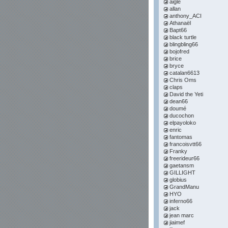
aigle
allan
anthony_ACI
Athanaël
Bapt66
black turtle
blingbling66
bojofred
brice
bryce
catalan6613
Chris Oms
claps
David the Yeti
dean66
doumé
ducochon
elpayoloko
enric
fantomas
francoisvtt66
Franky
freerideur66
gaetansm
GILLIGHT
globius
GrandManu
HYO
inferno66
jack
jean marc
jiaimef