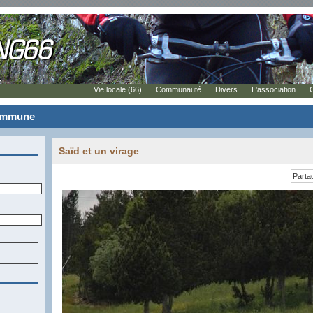
Vie locale (66)
Communauté
Divers
L'association
commune
Saïd et un virage
Parta