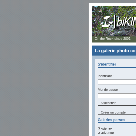
On the Rock since 2001
La galerie photo 
S'identifier
Identifiant :
Mot de passe :
Créer un compte
Galeries persos
-pierre-
adventur