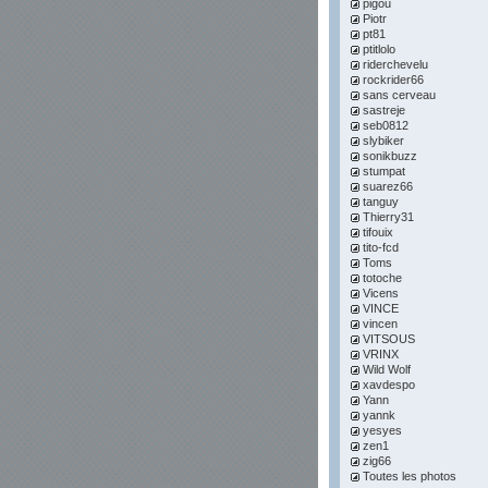
pigou
Piotr
pt81
ptitlolo
riderchevelu
rockrider66
sans cerveau
sastreje
seb0812
slybiker
sonikbuzz
stumpat
suarez66
tanguy
Thierry31
tifouix
tito-fcd
Toms
totoche
Vicens
VINCE
vincen
VITSOUS
VRINX
Wild Wolf
xavdespo
Yann
yannk
yesyes
zen1
zig66
Toutes les photos