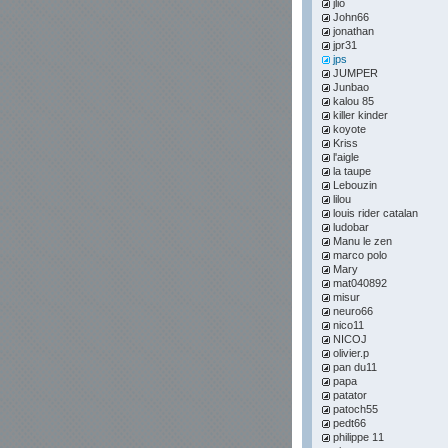
jlio
John66
jonathan
jpr31
jps
JUMPER
Junbao
kalou 85
killer kinder
koyote
Kriss
l'aigle
la taupe
Lebouzin
lilou
louis rider catalan
ludobar
Manu le zen
marco polo
Mary
mat040892
misur
neuro66
nico11
NICOJ
olivier.p
pan du11
papa
patator
patoch55
pedt66
philippe 11