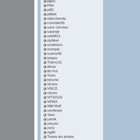
pigou
Piotr
pt81
ptitlolo
riderchevelu
rockrider66
sans cerveau
sastreje
seb0812
slybiker
sonikbuzz
stumpat
suarez66
tanguy
Thierry31
tifouix
tito-fcd
Toms
totoche
Vicens
VINCE
vincen
VITSOUS
VRINX
Wild Wolf
xavdespo
Yann
yannk
yesyes
zen1
zig66
Toutes les photos