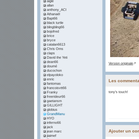
aigle
allan
anthony_ACI
Athanaël
Bapt66
black turtle
blingbling66
bojofred
brice
bryce
catalan6613
Chris Oms
claps
David the Yeti
dean66
Version originale
doumé
ducochon
elpayoloko
enric
Les commenta
fantomas
francoisvtt66
tony's touch!
Franky
freerideur66
gaetansm
GILLIGHT
globius
GrandManu
HYO
inferno66
jack
Ajouter un co
jean marc
jiaimef