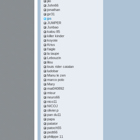
jlio
John66
jonathan
jpr31
jps
JUMPER
Junbao
kalou 85
killer kinder
koyote
Kriss
l'aigle
la taupe
Lebouzin
lilou
louis rider catalan
ludobar
Manu le zen
marco polo
Mary
mat040892
misur
neuro66
nico11
NICOJ
olivier.p
pan du11
papa
patator
patoch55
pedt66
philippe 11