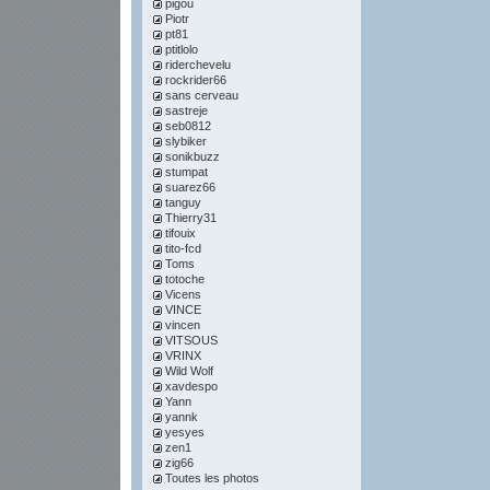
pigou
Piotr
pt81
ptitlolo
riderchevelu
rockrider66
sans cerveau
sastreje
seb0812
slybiker
sonikbuzz
stumpat
suarez66
tanguy
Thierry31
tifouix
tito-fcd
Toms
totoche
Vicens
VINCE
vincen
VITSOUS
VRINX
Wild Wolf
xavdespo
Yann
yannk
yesyes
zen1
zig66
Toutes les photos