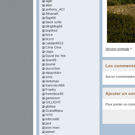
aigle
allan
anthony_ACI
Athanaël
Bapt66
black turtle
blingbling66
bojofred
brice
bryce
catalan6613
Chris Oms
Version originale
claps
David the Yeti
dean66
doumé
Les commenta
ducochon
elpayoloko
Aucun commentaire
enric
fantomas
francoisvtt66
Franky
Ajouter un co
freerideur66
gaetansm
GILLIGHT
Pour poster un comme
globius
GrandManu
HYO
inferno66
jack
jean marc
jiaimef