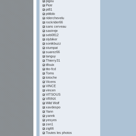
pigou
Piotr
pt81
ptitlolo
riderchevelu
rockrider66
sans cerveau
sastreje
seb0812
slybiker
sonikbuzz
stumpat
suarez66
tanguy
Thierry31
tifouix
tito-fcd
Toms
totoche
Vicens
VINCE
vincen
VITSOUS
VRINX
Wild Wolf
xavdespo
Yann
yannk
yesyes
zen1
zig66
Toutes les photos