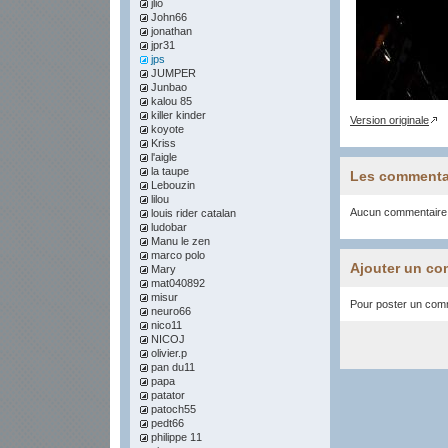
jlio
John66
jonathan
jpr31
jps
JUMPER
Junbao
kalou 85
killer kinder
Version originale
koyote
Kriss
l'aigle
la taupe
Les commenta
Lebouzin
lilou
Aucun commentaire
louis rider catalan
ludobar
Manu le zen
marco polo
Ajouter un co
Mary
mat040892
misur
Pour poster un comme
neuro66
nico11
NICOJ
olivier.p
pan du11
papa
patator
patoch55
pedt66
philippe 11