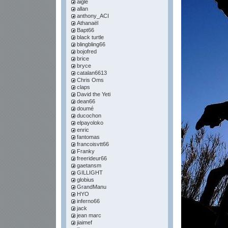
aigle
allan
anthony_ACI
Athanaël
Bapt66
black turtle
blingbling66
bojofred
brice
bryce
catalan6613
Chris Oms
claps
David the Yeti
dean66
doumé
ducochon
elpayoloko
enric
fantomas
francoisvtt66
Franky
freerideur66
gaetansm
GILLIGHT
globius
GrandManu
HYO
inferno66
jack
jean marc
jiaimef