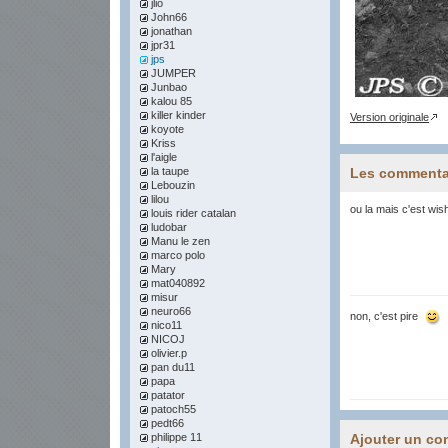
jlio
John66
jonathan
jpr31
jps
JUMPER
Junbao
kalou 85
killer kinder
Version originale
koyote
Kriss
l'aigle
la taupe
Les commenta
Lebouzin
lilou
ou la mais c'est wishl
louis rider catalan
ludobar
Manu le zen
marco polo
Mary
mat040892
misur
neuro66
non, c'est pire
nico11
NICOJ
olivier.p
pan du11
papa
patator
patoch55
pedt66
philippe 11
Ajouter un co