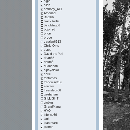
aigle
allan
anthony_ACI
Athanaël
Bapt66
black turtle
blingbling66
bojofred
brice
bryce
catalan6613
Chris Oms
claps
David the Yeti
dean66
doumé
ducochon
elpayoloko
enric
fantomas
francoisvtt66
Franky
freerideur66
gaetansm
GILLIGHT
globius
GrandManu
HYO
inferno66
jack
jean marc
jiaimef