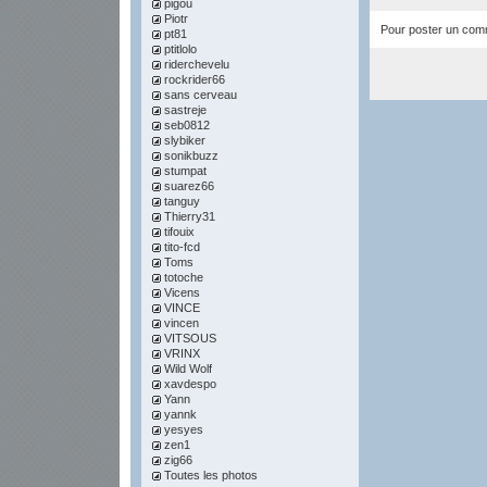
pigou
Piotr
Pour poster un comme
pt81
ptitlolo
riderchevelu
rockrider66
sans cerveau
sastreje
seb0812
slybiker
sonikbuzz
stumpat
suarez66
tanguy
Thierry31
tifouix
tito-fcd
Toms
totoche
Vicens
VINCE
vincen
VITSOUS
VRINX
Wild Wolf
xavdespo
Yann
yannk
yesyes
zen1
zig66
Toutes les photos