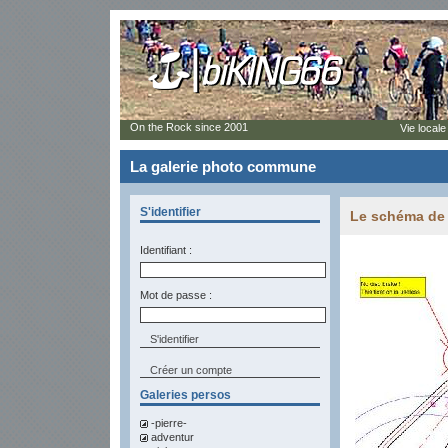
On the Rock since 2001
Vie locale
La galerie photo commune
S'identifier
Le schéma de 
Identifiant :
Mot de passe :
Créer un compte
Galeries persos
-pierre-
adventur