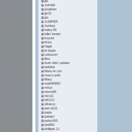
jlio
John66
jonathan
jpr31
jps
JUMPER
Junbao
kalou 85
killer kinder
koyote
Kriss
l'aigle
la taupe
Lebouzin
lilou
louis rider catalan
ludobar
Manu le zen
marco polo
Mary
mat040892
misur
neuro66
nico11
NICOJ
olivier.p
pan du11
papa
patator
patoch55
pedt66
philippe 11