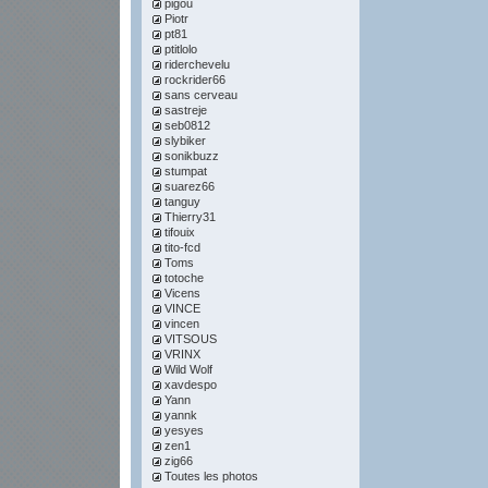
pigou
Piotr
pt81
ptitlolo
riderchevelu
rockrider66
sans cerveau
sastreje
seb0812
slybiker
sonikbuzz
stumpat
suarez66
tanguy
Thierry31
tifouix
tito-fcd
Toms
totoche
Vicens
VINCE
vincen
VITSOUS
VRINX
Wild Wolf
xavdespo
Yann
yannk
yesyes
zen1
zig66
Toutes les photos