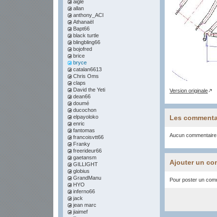
aigle
allan
anthony_ACI
Athanaël
Bapt66
black turtle
blingbling66
bojofred
brice
bryce
catalan6613
Chris Oms
claps
David the Yeti
Version originale
dean66
doumé
ducochon
elpayoloko
Les commenta
enric
fantomas
Aucun commentaire
francoisvtt66
Franky
freerideur66
gaetansm
Ajouter un co
GILLIGHT
globius
GrandManu
Pour poster un comme
HYO
inferno66
jack
jean marc
jiaimef