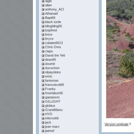
aigle
allan
anthony_ACI
Athanaël
Bapt66
black turtle
blingbling66
bojofred
brice
bryce
catalan6613
Chris Oms
claps
David the Yeti
dean66
doumé
ducochon
elpayoloko
enric
fantomas
francoisvtt66
Franky
freerideur66
gaetansm
GILLIGHT
globius
GrandManu
HYO
inferno66
jack
Version originale
jean marc
jiaimef