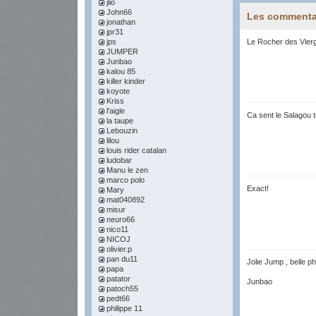
jlio
John66
Les commenta
jonathan
jpr31
jps
Le Rocher des Vier
JUMPER
Junbao
kalou 85
killer kinder
koyote
Kriss
l'aigle
Ca sent le Salagou t
la taupe
Lebouzin
lilou
louis rider catalan
ludobar
Manu le zen
marco polo
Exact!
Mary
mat040892
misur
neuro66
nico11
NICOJ
olivier.p
pan du11
Jolie Jump , belle ph
papa
patator
Junbao
patoch55
pedt66
philippe 11