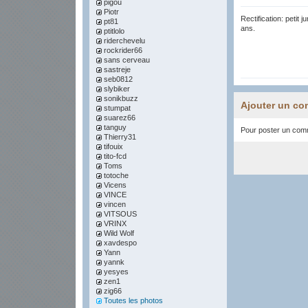
pigou
Piotr
Rectification: petit 
pt81
ans.
ptitlolo
riderchevelu
rockrider66
sans cerveau
sastreje
seb0812
slybiker
sonikbuzz
Ajouter un co
stumpat
suarez66
tanguy
Pour poster un comme
Thierry31
tifouix
tito-fcd
Toms
totoche
Vicens
VINCE
vincen
VITSOUS
VRINX
Wild Wolf
xavdespo
Yann
yannk
yesyes
zen1
zig66
Toutes les photos