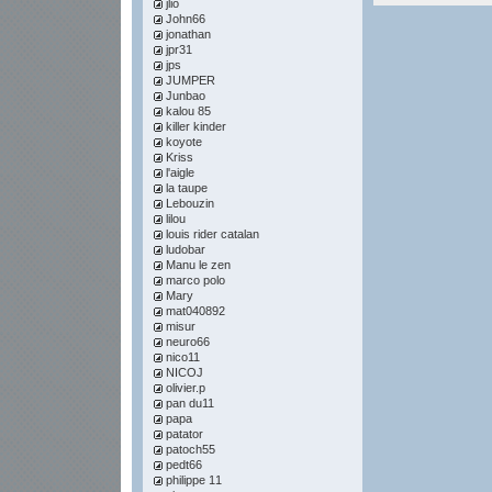
jlio
John66
jonathan
jpr31
jps
JUMPER
Junbao
kalou 85
killer kinder
koyote
Kriss
l'aigle
la taupe
Lebouzin
lilou
louis rider catalan
ludobar
Manu le zen
marco polo
Mary
mat040892
misur
neuro66
nico11
NICOJ
olivier.p
pan du11
papa
patator
patoch55
pedt66
philippe 11