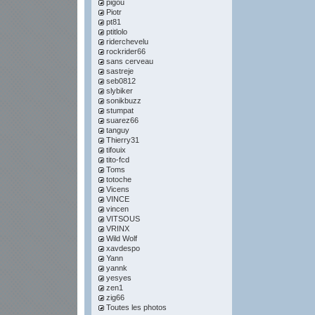
pigou
Piotr
pt81
ptitlolo
riderchevelu
rockrider66
sans cerveau
sastreje
seb0812
slybiker
sonikbuzz
stumpat
suarez66
tanguy
Thierry31
tifouix
tito-fcd
Toms
totoche
Vicens
VINCE
vincen
VITSOUS
VRINX
Wild Wolf
xavdespo
Yann
yannk
yesyes
zen1
zig66
Toutes les photos