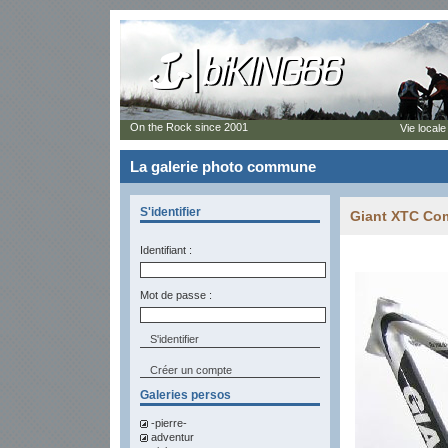
On the Rock since 2001
Vie locale
La galerie photo commune
S'identifier
Giant XTC Co
Identifiant :
Mot de passe :
Créer un compte
Galeries persos
-pierre-
adventur