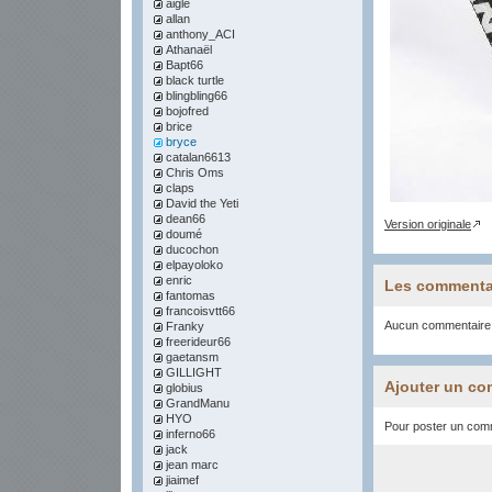
aigle
allan
anthony_ACI
Athanaël
Bapt66
black turtle
blingbling66
bojofred
brice
bryce
catalan6613
Chris Oms
claps
David the Yeti
dean66
Version originale
doumé
ducochon
elpayoloko
enric
Les commenta
fantomas
francoisvtt66
Aucun commentaire
Franky
freerideur66
gaetansm
GILLIGHT
Ajouter un co
globius
GrandManu
HYO
Pour poster un comme
inferno66
jack
jean marc
jiaimef