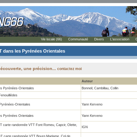
Vie locale (66)
Communauté
Divers
L'association
TT dans les Pyrénées Orientales
découverte, une précision...
contactez moi
Auteur
es Pyrénées-Orientales
Bonneil, Cambillau, Collin
enouillèdes
 Pyrénées-Orientales
Yann Kerveno
les Pyrénées Orientales
Yann Kerveno
T carte randonnée VTT Font Romeu, Capcir, Olette,
IGN
OT carte randonnée VTT Bourg Madame, Col de