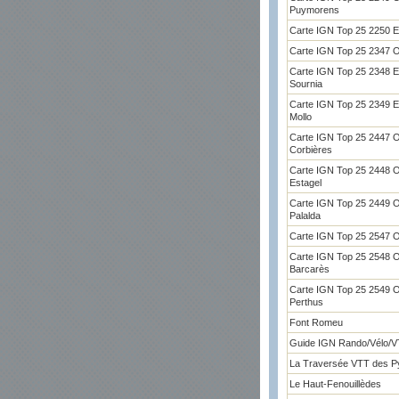
Puymorens
Carte IGN Top 25 2250 
Carte IGN Top 25 2347 OT
Carte IGN Top 25 2348 ET
Sournia
Carte IGN Top 25 2349 E
Mollo
Carte IGN Top 25 2447 
Corbières
Carte IGN Top 25 2448 OT 
Estagel
Carte IGN Top 25 2449 O
Palalda
Carte IGN Top 25 2547 O
Carte IGN Top 25 2548 O
Barcarès
Carte IGN Top 25 2549 OT
Perthus
Font Romeu
Guide IGN Rando/Vélo/
La Traversée VTT des P
Le Haut-Fenouillèdes