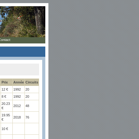
Contact
Prix
Année
Circuits
12 €
1992
20
8 €
1992
20
20.23
2012
48
€
19.95
2018
76
€
10 €