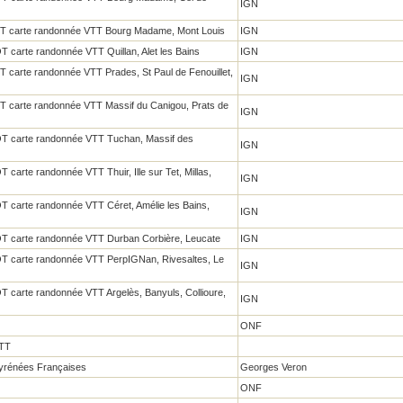
IGN
ET carte randonnée VTT Bourg Madame, Mont Louis
IGN
 carte randonnée VTT Quillan, Alet les Bains
IGN
 carte randonnée VTT Prades, St Paul de Fenouillet,
IGN
T carte randonnée VTT Massif du Canigou, Prats de
IGN
OT carte randonnée VTT Tuchan, Massif des
IGN
carte randonnée VTT Thuir, Ille sur Tet, Millas,
IGN
T carte randonnée VTT Céret, Amélie les Bains,
IGN
T carte randonnée VTT Durban Corbière, Leucate
IGN
T carte randonnée VTT PerpIGNan, Rivesaltes, Le
IGN
 carte randonnée VTT Argelès, Banyuls, Collioure,
IGN
ONF
VTT
yrénées Françaises
Georges Veron
ONF