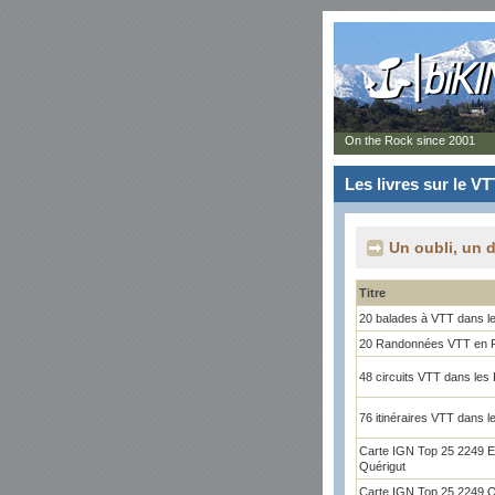
On the Rock since 2001
Les livres sur le V
Un oubli, un 
Titre
20 balades à VTT dans l
20 Randonnées VTT en F
48 circuits VTT dans les
76 itinéraires VTT dans 
Carte IGN Top 25 2249 E
Quérigut
Carte IGN Top 25 2249 