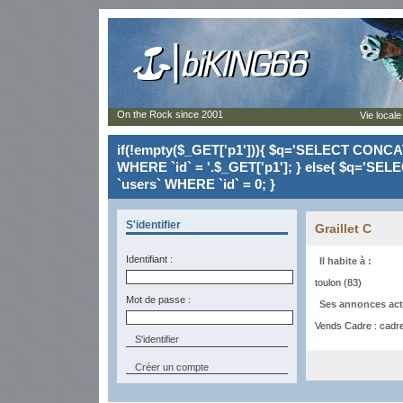
On the Rock since 2001
Vie locale
if(!empty($_GET['p1'])){ $q='SELECT CONCAT(`
WHERE `id` = '.$_GET['p1']; } else{ $q='SELE
`users` WHERE `id` = 0; }
S'identifier
Graillet C
Identifiant :
Il habite à :
toulon (83)
Mot de passe :
Ses annonces act
Vends Cadre : cadre
Créer un compte