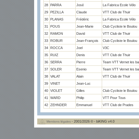
28
PARRA
José
La Fabrica Ecole Vélo
29
PEZILLA
Claude
VTT Club de Thuir
30
PLANAS
Frédéric
La Fabrica Ecole Vélo
31
POUS
Jean-Marie
Club Cycliste le Boulou
32
RAMON
David
VTT Club de Thuir
33
ROBUR
Jean-François
Club Cycliste le Boulou
34
ROCCA
Joel
V3C
35
RUIZ
Denis
VTT Club de Thuir
36
SERRA
Pierre
Team VTT Vernet les ba
37
SOLER
Esenio
Team VTT Vernet les ba
38
VALAT
Alain
VTT Club de Thuir
39
VINET
Jean-Luc
40
VIOLET
Gilles
Club Cycliste le Boulou
41
WARD
Philip
VTT Pour Tous
42
ZEHNDER
Emmanuel
VTT Club de Prades
- 2001/2026 © - biKING v4.0
Mentions légales