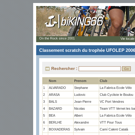
On the Rock since 2001
Vie locale
Classement scratch du trophée UFOLEP 200
Rechercher :
Nom
Prenom
Club
1
ALVARADO
Stephane
La Fabrica Ecole Vélo
2
ARASA
Ludovic
Club Cycliste le Boulou
3
BALS
Jean-Pierre
VC Port Vendres
4
BAZARD
Nicolas
Team VTT Vernet les ba
5
BEA
Albert
La Fabrica Ecole Vélo
6
BERLHE
Alexandre
VTT Pour Tous
7
BOIXADERAS
Sylvain
Camí Calent Català