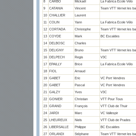
8
CARBO
Mickaël
La Fabrica Ecole Vélo
9
CATANIA
Vincent
Team VTT Vernet les ba
10
CHALLIER
Laurent
11
COLIN
Yann
La Fabrica Ecole Vélo
12
CORTADA
Christophe
Team VTT Vernet les ba
13
COYDE
Mark
BC Escaldes
14
DELBOSC
Charles
15
DELIGNY
Bruno
Team VTT Vernet les ba
16
DELPECH
Regis
V3C
17
EPAILLY
Brice
La Fabrica Ecole Vélo
18
FIOL
Arnaud
19
GABET
Eric
VC Port Vendres
20
GABET
Pascal
VC Port Vendres
21
GALZY
Yves
V3C
22
GONIER
Christian
VTT Pour Tous
23
GRAND
François
VTT Club de Thuir
24
JARDI
Marc
VC Vallespir
25
LHEUREUX
Niels
VTT Club de Prades
26
LIBERSALLE
Philippe
BC Escaldes
27
ORLANDI
Stéphane
Team VTT Vernet les ba