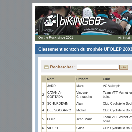
On the Rock since 2001
Vie locale
Classement scratch du trophée UFOLEP 200
Rechercher :
Nom
Prenom
Club
1
JARDI
Marc
VC Vallespir
CATANIA-
Vincent-
Team VTT Vernet le
2
CORTADA
Christophe
bains
3
SCHURDEVIN
Alain
Club Cycliste le Bou
4
DEL SOCORRO
Michel
Club Cycliste le Bou
Team VTT Vernet le
5
POUS
Jean-Marie
bains
6
VIOLET
Gilles
Club Cycliste le Bou