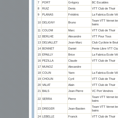
7
PORT
Grégory
BC Escaldes
8
RUIZ
Denis
VTT Club de Thuir
9
PLANAS
Frédéric
La Fabrica Ecole Vé
Team VTT Vernet le
10
DELIGNY
Bruno
bains
11
COLOM
Marc
VTT Club de Thuir
12
BERLHE
Alexandre
VTT Pour Tous
13
DELVALLET
Jean-Marc
Club Cycliste le Bou
14
BONNET
Daniel
Pente Libre VTT Clu
15
EPAILLY
Brice
La Fabrica Ecole Vé
16
PEZILLA
Claude
VTT Club de Thuir
17
MUNOZ
Alexandre
18
COLIN
Yann
La Fabrica Ecole Vé
19
CHOLIN
Cyril
VTT Club de Thuir
20
VALAT
Alain
VTT Club de Thuir
21
BALS
Jean-Pierre
VC Port Vendres
Team VTT Vernet le
22
SERRA
Pierre
bains
Team VTT Vernet le
23
DREGER
Jean-Bastien
bains
24
LEBELLE
Franck
VTT Club de Thuir