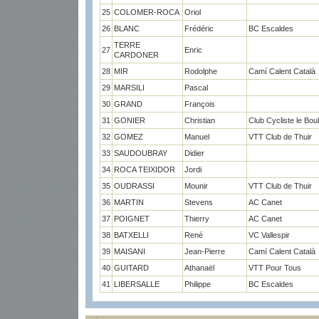
25
COLOMER-ROCA
Oriol
26
BLANC
Frédéric
BC Escaldes
TERRE
27
Enric
CARDONER
28
MIR
Rodolphe
Camí Calent Català
29
MARSILI
Pascal
30
GRAND
François
31
GONIER
Christian
Club Cycliste le Bou
32
GOMEZ
Manuel
VTT Club de Thuir
33
SAUDOUBRAY
Didier
34
ROCA TEIXIDOR
Jordi
35
OUDRASSI
Mounir
VTT Club de Thuir
36
MARTIN
Stevens
AC Canet
37
POIGNET
Thierry
AC Canet
38
BATXELLI
René
VC Vallespir
39
MAISANI
Jean-Pierre
Camí Calent Català
40
GUITARD
Athanaël
VTT Pour Tous
41
LIBERSALLE
Philippe
BC Escaldes