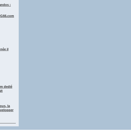
randos :
ING66.com
née il
um dedié
it
ous, la
evelopper