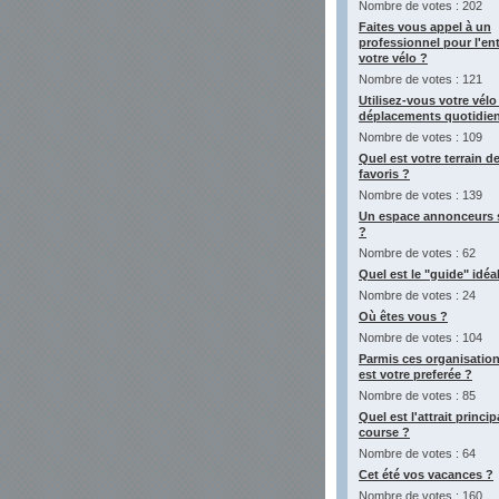
Nombre de votes : 202
Faites vous appel à un
professionnel pour l'ent
votre vélo ?
Nombre de votes : 121
Utilisez-vous votre vél
déplacements quotidie
Nombre de votes : 109
Quel est votre terrain de
favoris ?
Nombre de votes : 139
Un espace annonceurs su
?
Nombre de votes : 62
Quel est le "guide" idéa
Nombre de votes : 24
Où êtes vous ?
Nombre de votes : 104
Parmis ces organisation
est votre preferée ?
Nombre de votes : 85
Quel est l'attrait princi
course ?
Nombre de votes : 64
Cet été vos vacances ?
Nombre de votes : 160