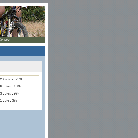
Contact
23 votes : 70%
6 votes : 18%
3 votes : 9%
1 vote : 3%