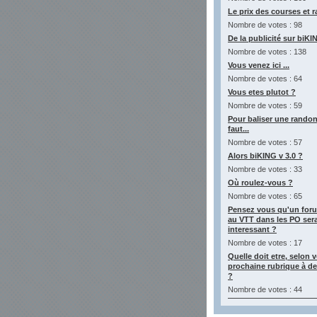
Le prix des courses et 
Nombre de votes : 98
De la publicité sur biK
Nombre de votes : 138
Vous venez ici ...
Nombre de votes : 64
Vous etes plutot ?
Nombre de votes : 59
Pour baliser une randon
faut...
Nombre de votes : 57
Alors biKING v 3.0 ?
Nombre de votes : 33
Où roulez-vous ?
Nombre de votes : 65
Pensez vous qu'un for
au VTT dans les PO sera
interessant ?
Nombre de votes : 17
Quelle doit etre, selon v
prochaine rubrique à d
?
Nombre de votes : 44