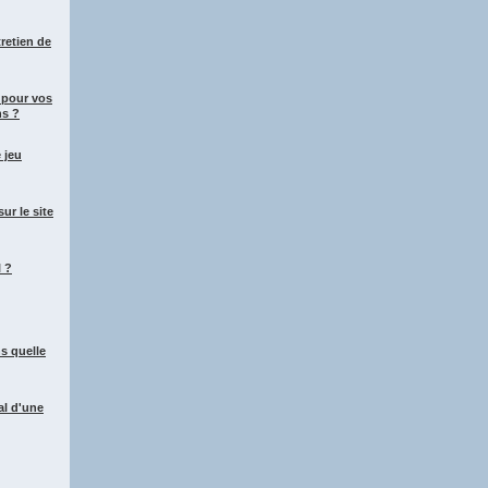
retien de
o pour vos
ns ?
 jeu
r le site
l ?
s quelle
pal d'une