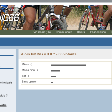
Vie locale (66)
Communauté
Divers
L'association
Alors biKING v 3.0 ? - 33 votants
Mieux :-)
s
Moins bien :-(
Bof :-|
Sans opinion
principale
club ?
votre