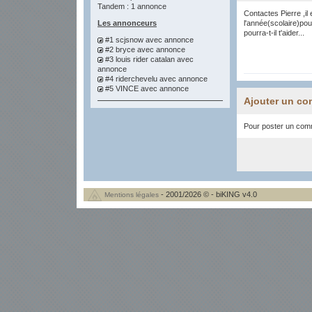
Tandem : 1 annonce
Contactes Pierre ,il
Les annonceurs
l'année(scolaire)pou
pourra-t-il t'aider...
#1 scjsnow
avec annonce
#2 bryce
avec annonce
#3 louis rider catalan
avec
annonce
#4 riderchevelu
avec annonce
#5 VINCE
avec annonce
Ajouter un co
Pour poster un comme
- 2001/2026 © - biKING v4.0
Mentions légales