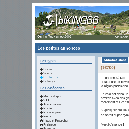
On the Rock since 2001
Vie locale
Les petites annonces
Annonce close
Les types
(92700)
Donne
Vends
Recherche
Je cherche à faire
Echange
descendre un bTwin
la région parisienne
Les catégories
Le vélo est donc un 
Matos disparu
environ avec des ga
VTT
facilement et il est
Transmission
Route
Si quelqu'un fait un
Roue et pneu
ce serait super sym
Piece
Habit et Protection
Freinage
Merci d'avance !
Fourche