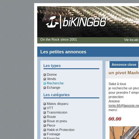
On the Rock since 2001
Vie locale
Les petites annonces
Annonce close
Les types
un pivot Mach
Donne
Vends
Recherche
Salut à tous
Echange
je recherche un piv
pour prendre l' empr
Les catégories
protection
Antoine
Matos disparu
tonio.66@laposte.ne
VTT
merci
Transmission
Route
00.00
Roue et pneu
Piece
Habit et Protection
Freinage
Fourche