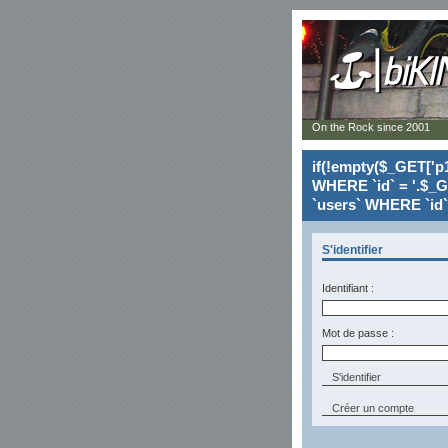
On the Rock since 2001
if(!empty($_GET['p1
WHERE `id` = '.$_G
`users` WHERE `id` 
S'identifier
Identifiant :
Mot de passe :
Créer un compte