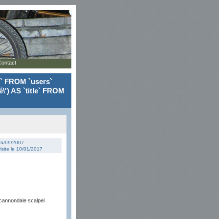
Contact
le` FROM `users`
\') AS `title` FROM
 16/09/2007
isite le 10/01/2017
cannondale scalpel