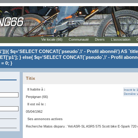
Vie locale (66)
Communauté
Divers
L'association
'])){ $q='SELECT CONCAT(`pseudo`,\' - Profil abonné\') AS `tit
ET['p1']; } else{ $q='SELECT CONCAT(`pseudo`,\' - Profil abonné
= 0; }
Titix
Il habite à :
Inscrit le
Dernière v
Perpignan (66)
Il est né le :
05/04/1962
Ses annonces actives
Recherche Matos disparu : Yeti ASR-SL ASR5 575 Scott bike E-Spark 720 